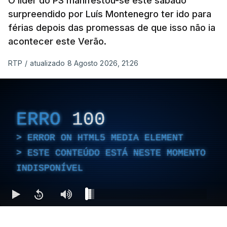
O líder do PS manifestou-se este sábado
surpreendido por Luís Montenegro ter ido para
férias depois das promessas de que isso não ia
acontecer este Verão.
RTP
/
atualizado 8 Agosto 2026, 21:26
ERRO
100
ERROR ON HTML5 MEDIA ELEMENT
ESTE CONTEÚDO ESTÁ NESTE MOMENTO
INDISPONÍVEL