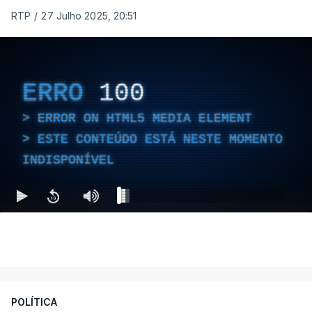
RTP
/
27 Julho 2025, 20:51
ERRO
100
ERROR ON HTML5 MEDIA ELEMENT
ESTE CONTEÚDO ESTÁ NESTE MOMENTO
INDISPONÍVEL
POLÍTICA