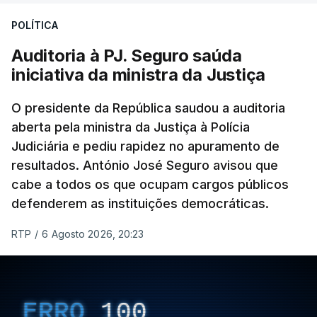
Construbarcelos para acolher um atrelado
POLÍTICA
apreendido numa operação de droga.
Auditoria à PJ. Seguro saúda
iniciativa da ministra da Justiça
O presidente da República saudou a auditoria
aberta pela ministra da Justiça à Polícia
Judiciária e pediu rapidez no apuramento de
resultados. António José Seguro avisou que
cabe a todos os que ocupam cargos públicos
defenderem as instituições democráticas.
RTP
/
6 Agosto 2026, 20:23
ERRO
100