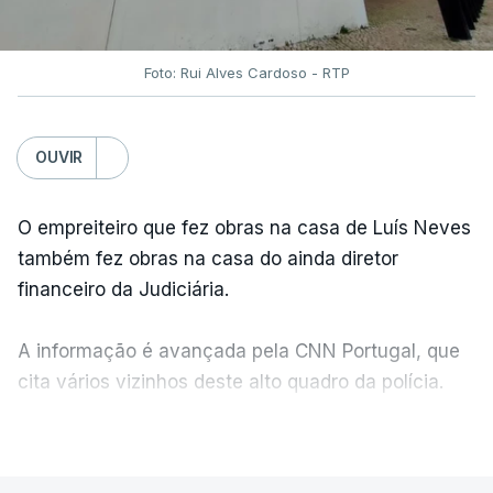
Foto: Rui Alves Cardoso - RTP
OUVIR
O empreiteiro que fez obras na casa de Luís Neves
também fez obras na casa do ainda diretor
financeiro da Judiciária.
A informação é avançada pela CNN Portugal, que
cita vários vizinhos deste alto quadro da polícia.
VER MAIS
Foi o diretor financeiro, Álvaro Pires, que assumiu a
responsabilidade de sugerir as instalações da