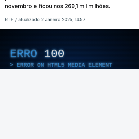
novembro e ficou nos 269,1 mil milhões.
RTP
/
atualizado 2 Janeiro 2025, 14:57
ERRO
100
ERROR ON HTML5 MEDIA ELEMENT
ESTE CONTEÚDO ESTÁ NESTE MOMENTO
INDISPONÍVEL
Foto: Ana Sofia Rodrigues - RTP
Apesar da queda, está 2,3 mil milhões acima do
valor alcançado no mesmo período de 2023.