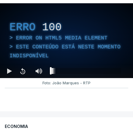
ERRO
100
ERROR ON HTML5 MEDIA ELEMENT
ESTE CONTEÚDO ESTÁ NESTE MOMENTO
INDISPONÍVEL
Foto: João Marques - RTP
ECONOMIA