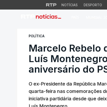
NOTÍCIAS
DESPORTO
PAÍS
MUNDIAL 2
Marcelo Rebelo de
POLÍTICA
Marcelo Rebelo 
Luís Montenegro
aniversário do P
O ex-Presidente da República Mar
quarta-feira nas comemorações do 
iniciativa partidária desde que de
Luís Montenegro.