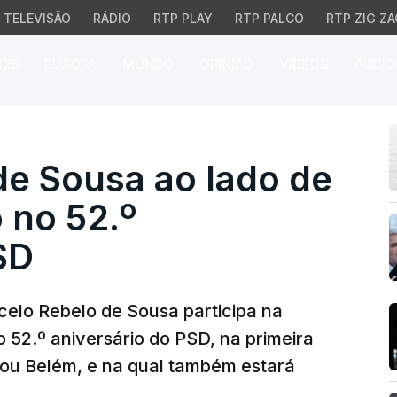
TELEVISÃO
RÁDIO
RTP PLAY
RTP PALCO
RTP ZIG ZA
026
EUROPA
MUNDO
OPINIÃO
VÍDEOS
ÁUDIO
 Sousa ao lado de Luís 
de Sousa ao lado de
 no 52.º
SD
celo Rebelo de Sousa participa na
52.º aniversário do PSD, na primeira
ixou Belém, e na qual também estará