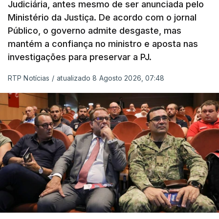
Judiciária, antes mesmo de ser anunciada pelo
libertados,
ainda que os seus pedidos de asilo
Ministério da Justiça. De acordo com o jornal
tenham sido rejeitados pelas autoridades
Público, o governo admite desgaste, mas
competentes”, referem.
mantém a confiança no ministro e aposta nas
investigações para preservar a PJ.
“Isto é de uma enorme irresponsabilidade
e
muito injusto para aqueles cidadãos estrangeiros
RTP Notícias
/
atualizado 8 Agosto 2026, 07:48
que cumpriram efetivamente todos os passos para
poderem entrar e residir legalmente em Portugal”,
acrescenta, concluindo que
“são exactamente
este tipo de actos políticos irresponsáveis que
produzem o designado efeito de chamada, ou
por outras palavras, são estes buracos na lei
que são usados pelas redes de tráfico de seres
humanos para trazer pessoas para a Europa”
.
Termina enfatizando que, como no caso de Ceuta,