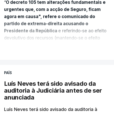
“
O decreto 105 tem alterações fundamentais e
urgentes que, com a acção de Seguro, ficam
agora em causa", refere o comunicado do
partido de extrema-direita acusando o
Presidente da República
e referindo-se ao efeito
devolutivo dos recursos (mantendo-se o efeito
suspensivo) e o aumento do prazo para detenção
VER MAIS
em centro de acolhimento temporário.
Chega refere ainda que Seguro tem reservas
PAÍS
quanto à possibilidade de expulsar do país
cidadãos adultos em situação ilegal, se
Luís Neves terá sido avisado da
tiverem filhos menores.
auditoria à Judiciária antes de ser
anunciada
“Com esta acção de Seguro, sendo atingido o
prazo de 60 dias, os imigrantes terão que ser
Luís Neves terá sido avisado da auditoria à