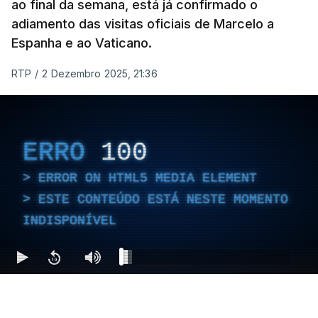
ao final da semana, está já confirmado o
adiamento das visitas oficiais de Marcelo a
Espanha e ao Vaticano.
RTP
/
2 Dezembro 2025, 21:36
ERRO
100
ERROR ON HTML5 MEDIA ELEMENT
ESTE CONTEÚDO ESTÁ NESTE MOMENTO
INDISPONÍVEL