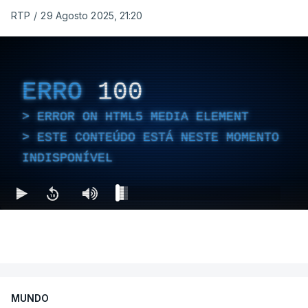
RTP
/
29 Agosto 2025, 21:20
ERRO
100
ERROR ON HTML5 MEDIA ELEMENT
ESTE CONTEÚDO ESTÁ NESTE MOMENTO
INDISPONÍVEL
MUNDO