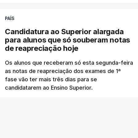
TÓPICOS
ESTE CONTEÚDO ESTÁ NESTE
Luís Neves
,
auditoria
,
PJ
MOMENTO INDISPONÍVEL
PAÍS
Candidatura ao Superior alargada
para alunos que só souberam notas
de reapreciação hoje
Além disso, o chefe do Governo afirmou que está a
ser alterado "de forma significativa o modelo de
Os alunos que receberam só esta segunda-feira
investimento na área do combate aos incêndios
as notas de reapreciação dos exames de 1ª
rurais".
fase vão ter mais três dias para se
candidatarem ao Ensino Superior.
Quando questionado sobre as críticas públicas
de Seguro, Montenegro frisou que entende
RTP
/
10 Agosto 2026, 18:24
"com toda a naturalidade.
Os órgãos de
soberania têm os seus mecanismos de diálogo.
Mas todos têm um dever de contacto permanente
com as pessoas, com a sociedade".