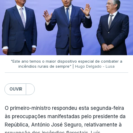
Na oportunidade, Luís Neves também reagiu às
declarações do presidente da República sobre os
incêndios.
"O senhor presidente da República
tem todo o poder, e dever, de sinalizar aquilo
que é uma preocupação coletiva"
e revelou que
foi
"com muito agrado"
que ouviu as palavras de
António José Seguro.
"Não pode haver
condomínios",
rematou.
"Este ano temos o maior dispositivo especial de combater a
incêndios rurais de sempre" |
Hugo Delgado - Lusa
OUVIR
ERRO
100
ERROR ON HTML5 MEDIA ELEMENT
O primeiro-ministro respondeu esta segunda-feira
ESTE CONTEÚDO ESTÁ NESTE
às preocupações manifestadas pelo presidente da
MOMENTO INDISPONÍVEL
República, António José Seguro, relativamente à
prevenção dos incêndios florestais. Luís