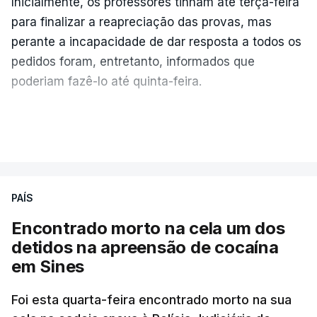
Inicialmente, os professores tinham até terça-feira
para finalizar a reapreciação das provas, mas
perante a incapacidade de dar resposta a todos os
pedidos foram, entretanto, informados que
poderiam fazê-lo até quinta-feira.
A intenção era que os resultados fossem
VER MAIS
publicados no dia seguinte (sexta-feira), o que
poderá não acontecer.
PAÍS
No domingo, estavam concluídos cerca de 50 por
cento dos mais de 20 mil pedidos de reapreciação,
Encontrado morto na cela um dos
mas Cristina Mota, porta-voz da Missão Escola
detidos na apreensão de cocaína
Pública, tem dúvidas de que o processo esteja
em Sines
concluído a tempo.
Foi esta quarta-feira encontrado morto na sua