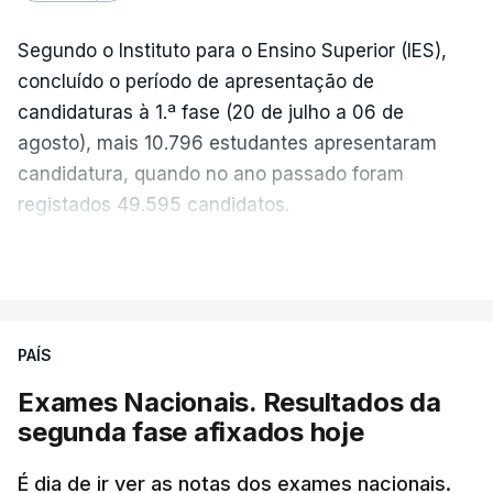
Segundo o Instituto para o Ensino Superior (IES),
concluído o período de apresentação de
candidaturas à 1.ª fase (20 de julho a 06 de
agosto), mais 10.796 estudantes apresentaram
candidatura, quando no ano passado foram
registados 49.595 candidatos.
"Os resultados da 1ª fase do concurso nacional de
VER MAIS
acesso mostram que em 2026 se registou o
número mais elevado de candidatos nos últimos 30
anos, exceto nos anos da pandemia de Covid-19,
PAÍS
durante os quais foram adotadas regras
Exames Nacionais. Resultados da
excecionais para a conclusão do ensino
segunda fase afixados hoje
secundário e para a utilização de exames
nacionais como provas de ingresso", refere o
É dia de ir ver as notas dos exames nacionais.