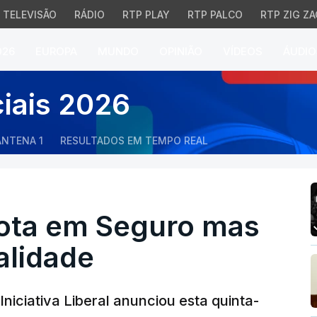
TELEVISÃO
RÁDIO
RTP PLAY
RTP PALCO
RTP ZIG ZA
026
EUROPA
MUNDO
OPINIÃO
VÍDEOS
ÁUDIO
ta em Seguro mas IL ma
ciais 2026
ANTENA 1
RESULTADOS EM TEMPO REAL
vota em Seguro mas
alidade
niciativa Liberal anunciou esta quinta-