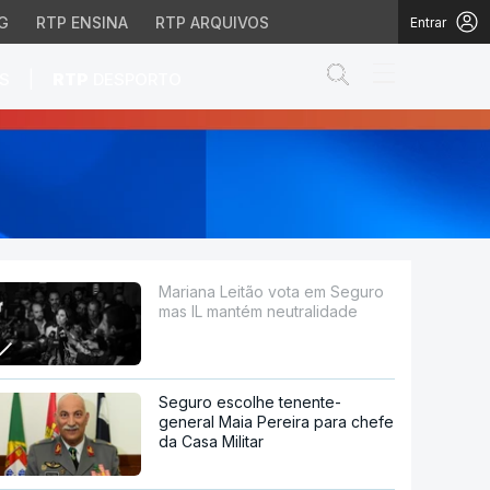
G
RTP ENSINA
RTP ARQUIVOS
Entrar
Abrir campo de
|
S
RTP
DESPORTO
ntém neutralidade
Mariana Leitão vota em Seguro
mas IL mantém neutralidade
Seguro escolhe tenente-
general Maia Pereira para chefe
da Casa Militar