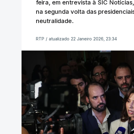
feira, em entrevista à SIC Notícia
na segunda volta das presidenciai
neutralidade.
RTP
/
atualizado 22 Janeiro 2026, 23:34