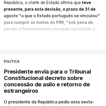
República, o chefe de Estado afirma que
teve
presente, para esta decisão, o prazo de 31 de
agosto "a que o Estado português se vinculou"
para cumprir as metas do PRR, "sob pena de
perder o financiamento europeu associado a
essa reforma específica".
VER MAIS
António José Seguro entende que a reforma reúne
treze apoios sociais "num só" e pretende "tornar o
POLÍTICA
sistema mais simples, mais justo e transparente".
Presidente envia para o Tribunal
"Sempre que seja possível reduzir burocracias,
Constitucional decreto sobre
eliminar sobreposições e garantir que os apoios
concessão de asilo e retorno de
chegam a quem mais necessita, estaremos a dar
estrangeiros
um passo na direção certa", argumenta o
O presidente da República pediu esta sexta-
Presidente da República.