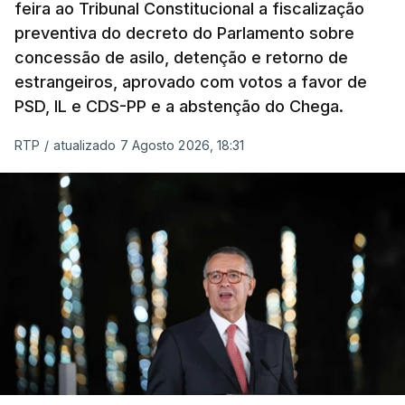
feira ao Tribunal Constitucional a fiscalização
preventiva do decreto do Parlamento sobre
Assegurar que "ninguém é
concessão de asilo, detenção e retorno de
prejudicado"
estrangeiros, aprovado com votos a favor de
PSD, IL e CDS-PP e a abstenção do Chega.
RTP
/
atualizado 7 Agosto 2026, 18:31
O Preisdente deixa, no entanto, deixa alguns
avisos:
uma reforma desta dimensão "deve ter
como primeiro critério a proteção das pessoas"
e "nenhum processo de simplificação pode
traduzir-se numa diminuição da proteção
social".
António José Seguro vinca que se
deverá
assegurar que "ninguém é prejudicado face à
situação de que hoje beneficia"
, dando especial