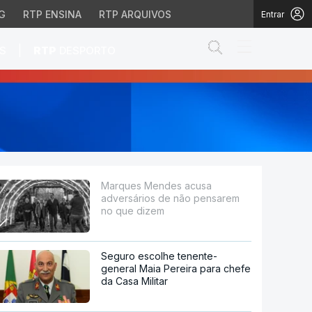
G
RTP ENSINA
RTP ARQUIVOS
Entrar
Abrir campo de
|
S
RTP
DESPORTO
ão pensarem no que di
Marques Mendes acusa
adversários de não pensarem
no que dizem
Seguro escolhe tenente-
general Maia Pereira para chefe
da Casa Militar