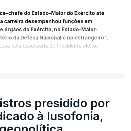
ice-chefe do Estado-Maior do Exército até
ua carreira desempenhou funções em
e órgãos do Exército, no Estado-Maior-
tério da Defesa Nacional e no estrangeiro"
,
usa pela assessoria do Presidente eleito.
cada a
participação "em duas missões no
ER MAIS
das, como comandante do 2.º Batalhão
mandante da Força da NATO no Kosovo, e,
 2.º comandante da Força Militar da ONU
stros presidido por
s Operações na Divisão de Operações,
icado à lusofonia,
s NATO de Proteção da Força e de
General do Comando Supremo das Forças
geopolítica