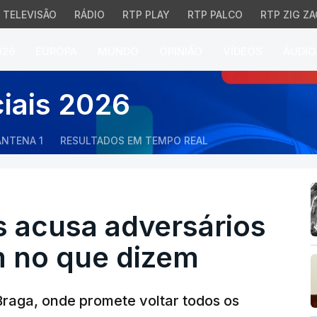
TELEVISÃO
RÁDIO
RTP PLAY
RTP PALCO
RTP ZIG ZA
026
EUROPA
MUNDO
OPINIÃO
VÍDEOS
ÁUDIO
cusa adversários de n
ciais 2026
ANTENA 1
RESULTADOS EM TEMPO REAL
 acusa adversários
 no que dizem
Braga, onde promete voltar todos os