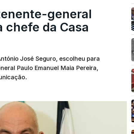
tenente-general
a chefe da Casa
 António José Seguro, escolheu para
eneral Paulo Emanuel Maia Pereira,
unicação.