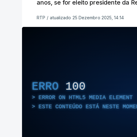
anos, se for eleito presidente da R
RTP
/
atualizado 25 Dezembro 2025, 14:14
ERRO
100
ERROR ON HTML5 MEDIA ELEMENT
ESTE CONTEÚDO ESTÁ NESTE MOME