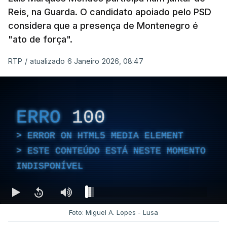
Reis, na Guarda. O candidato apoiado pelo PSD
considera que a presença de Montenegro é
"ato de força".
RTP
/
atualizado 6 Janeiro 2026, 08:47
ERRO
100
ERROR ON HTML5 MEDIA ELEMENT
ESTE CONTEÚDO ESTÁ NESTE MOMENTO
INDISPONÍVEL
Foto: Miguel A. Lopes - Lusa