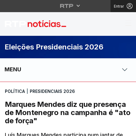
Entrar
Marques Mendes diz q
Eleições Presidenciais 2026
MENU
POLÍTICA
|
PRESIDENCIAIS 2026
Marques Mendes diz que presença
de Montenegro na campanha é "ato
de força"
Luís Marques Mendes participa num jantar de