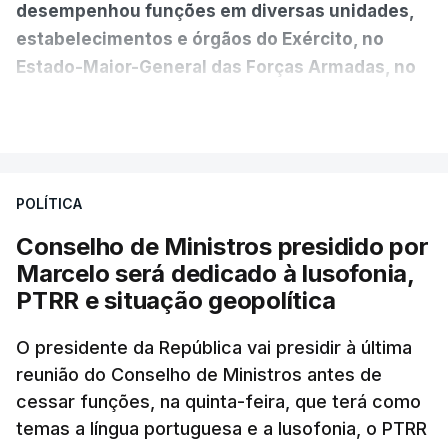
desempenhou funções em diversas unidades,
estabelecimentos e órgãos do Exército, no
Estado-Maior-General das Forças Armadas, no
Ministério da Defesa Nacional e no
VER MAIS
estrangeiro"
, refere-se numa nota enviada à
agência Lusa pela assessoria do Presidente eleito.
Da sua experiência no terreno, é destacada a
POLÍTICA
participação "em duas missões no âmbito das
Conselho de Ministros presidido por
Forças Nacionais Destacadas, como
Marcelo será dedicado à lusofonia,
comandante do 2.º Batalhão Mecanizado, da
PTRR e situação geopolítica
Reserva Tática do Comandante da Força da
NATO no Kosovo, e, mais recentemente, na
O presidente da República vai presidir à última
MINUSCA, como 2.º comandante da Força
reunião do Conselho de Ministros antes de
Militar da ONU para a República Centro-
cessar funções, na quinta-feira, que terá como
Africana"
.
temas a língua portuguesa e a lusofonia, o PTRR