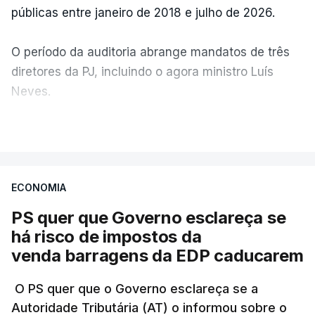
públicas entre janeiro de 2018 e julho de 2026.
O período da auditoria abrange mandatos de três
diretores da PJ, incluindo o agora ministro Luís
Neves.
VER MAIS
A Judiciária confirma que foi o atual diretor quem
sugeriu esta auditoria e que a ministra concordou.
ECONOMIA
Não há prazos fixados para a conclusão desta
avaliação à Polícia Judiciária.
PS quer que Governo esclareça se
há risco de impostos da
Do início da polémica com a revelação de obras a
venda barragens da EDP caducarem
título pessoal, numa propriedade no Alentejo, feitas
pelo mesmo empreiteiro contratado 17 vezes para
O PS quer que o Governo esclareça se a
Autoridade Tributária (AT) o informou sobre o
obras na Polícia Judiciária (PJ) até aos últimos dias,