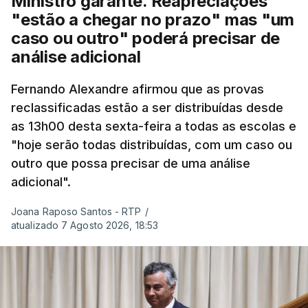
Ministro garante. Reapreciações
barragens transmontanas vendidas pela EDP à
"estão a chegar no prazo" mas "um
Engie, o PS questionou, através do Parlamento, o
caso ou outro" poderá precisar de
ministro de Estado e das Finanças, Joaquim
análise adicional
Miranda Sarmento, sobre o tema.
Fernando Alexandre afirmou que as provas
"Naturalmente que nós acreditamos
reclassificadas estão a ser distribuídas desde
na autonomia da AT, acreditamos também na
as 13h00 desta sexta-feira a todas as escolas e
sua competência e, portanto, temos confiança
"hoje serão todas distribuídas, com um caso ou
que farão tudo o possível para que estes
outro que possa precisar de uma análise
impostos sejam realmente cobrados"
,
adicional".
ressalvou.
Joana Raposo Santos - RTP
/
atualizado 7 Agosto 2026, 18:53
Aquilo que o PS pretende que o ministro esclareça,
de acordo com Miguel Costa Matos, é se "está na
posse de alguma informação em sentido
contrário", considerando que "as populações locais
que vão beneficiar destas receitas de impostos