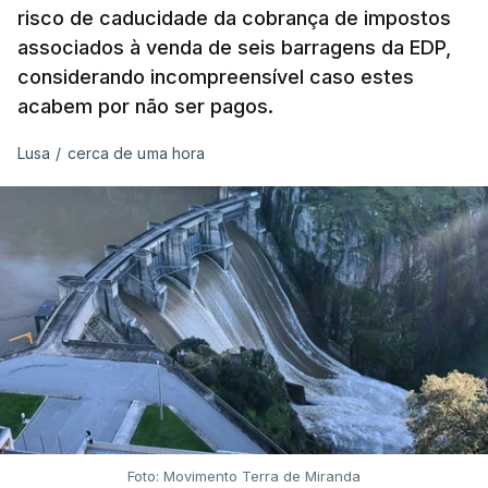
risco de caducidade da cobrança de impostos
em que até do Governo surgiram ordens para mais
associados à venda de seis barragens da EDP,
inquéritos e averiguações aos seus mandatos à
considerando incompreensível caso estes
frente da polícia criminal, Luís Neves está há
acabem por não ser pagos.
praticamente um mês sem sair do topo das
notícias.
Lusa
/
cerca de uma hora
ARTIGOS RELACIONADOS
Nova polémica com Luís
Neves. Ministro nega
favorecimento a construtora
DST
7 Agosto 2026, 20:28
Foto: Movimento Terra de Miranda