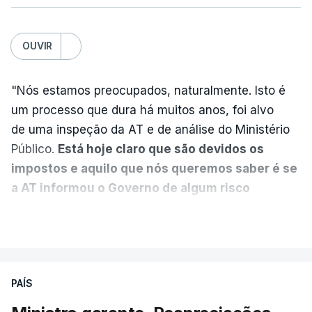
Partidos criticam silêncio de
Luís Montenegro nas
polémicas com Luís Neves
OUVIR
atualizado 7 Agosto 2026, 21:04
"Nós estamos preocupados, naturalmente. Isto é
Diretor financeiro da PJ
um processo que dura há muitos anos, foi alvo
nega que Construbarcelos
tenha feito obras na casa
de uma inspeção da AT e de análise do Ministério
onde vive
Público.
Está hoje claro que são devidos os
atualizado 7 Agosto 2026, 15:56
impostos e aquilo que nós queremos saber é se
a AT informou o Governo de algum risco
Auditoria à PJ foi pedida por
caducidade
", disse, em declarações à Lusa, o
VER MAIS
atual diretor
deputado do PS Miguel Costa Matos.
atualizado 7 Agosto 2026, 20:20
Na sequência de notícias desta semana sobre o
risco de caducidade dos 335,2 milhões euros
PAÍS
devidos em impostos pelo negócio das seis