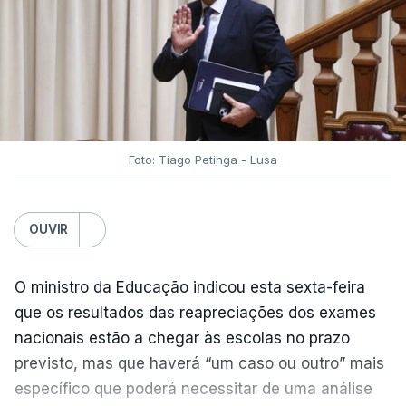
merecem saber se as suas expectativas vão ser
cumpridas ou se vão sair goradas".
"Reforçámos uma pergunta que fizemos em abril e
à qual o Ministro das Finanças ainda não
respondeu: porque o Governo está atrasado
Foto: Tiago Petinga - Lusa
na publicação de um decreto-lei que cria o fundo
que vai transferir estas receitas fiscais para os
territórios que são abrangidos por estas
OUVIR
barragens?", questionou ainda.
Para o deputado socialista "é incompreensível não
O ministro da Educação indicou esta sexta-feira
só que os impostos possam acabar por não serem
que os resultados das reapreciações dos exames
cobrados, como também que haja atrasos, seja por
nacionais estão a chegar às escolas no prazo
motivos políticos ou por motivos burocráticos,
previsto, mas que haverá “um caso ou outro” mais
na transferência depois destas verbas para as
específico que poderá necessitar de uma análise