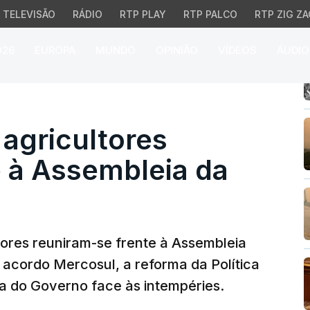
TELEVISÃO
RÁDIO
RTP PLAY
RTP PALCO
RTP ZIG ZA
026
EUROPA
MUNDO
OPINIÃO
VÍDEOS
ÁUDIO
ricultores protestam f
agricultores
e à Assembleia da
ores reuniram-se frente à Assembleia
 acordo Mercosul, a reforma da Política
a do Governo face às intempéries.