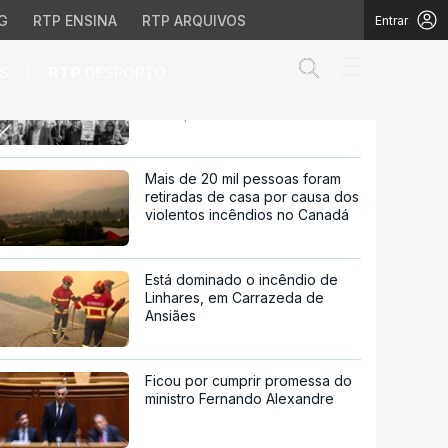
G
RTP ENSINA
RTP ARQUIVOS
Entrar
Abrir campo de
|
S
RTP
DESPORTO
Meia centena de agricultores
protestam frente à Assembleia
da República
rente à Assembleia da R
Mais de 20 mil pessoas foram
retiradas de casa por causa dos
violentos incêndios no Canadá
Está dominado o incêndio de
Linhares, em Carrazeda de
Ansiães
Ficou por cumprir promessa do
ministro Fernando Alexandre