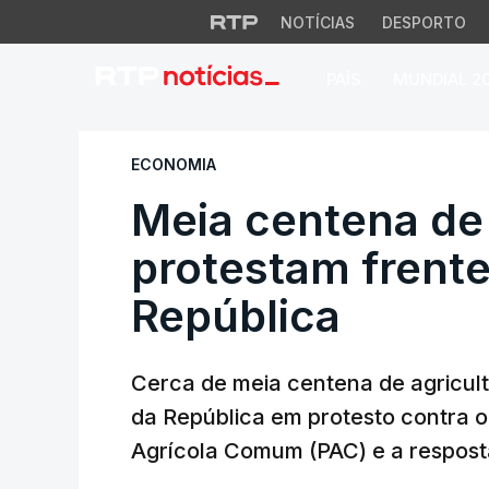
NOTÍCIAS
DESPORTO
PAÍS
MUNDIAL 2
Meia centena de ag
ECONOMIA
Meia centena de 
protestam frent
República
Cerca de meia centena de agricult
da República em protesto contra o
Agrícola Comum (PAC) e a respost