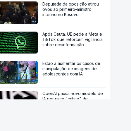
Deputada da oposição atirou
ovos ao primeiro-ministro
interino no Kosovo
Após Ceuta. UE pede a Meta e
TikTok que reforcem vigilância
sobre desinformação
Estão a aumentar os casos de
manipulação de imagens de
adolescentes com IA
OpenAI pausa novo modelo de
IA por risco "crítico" de
cibersegurança
Milhares de escuteiros em
acampamento regional