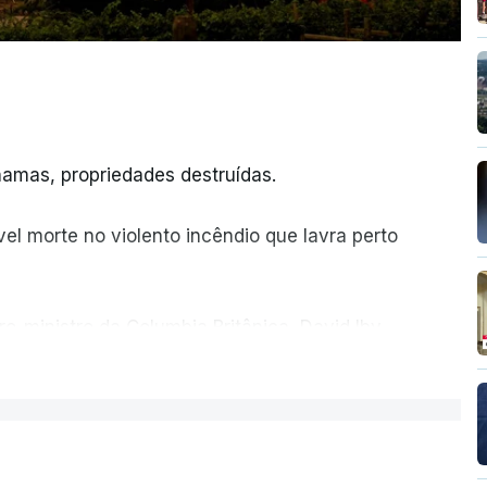
amas, propriedades destruídas.
el morte no violento incêndio que lavra perto
ro-ministro da Columbia Britânica, David Iby.
ER MAIS