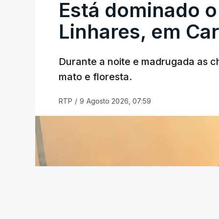
Está dominado o
ERRO
100
Linhares, em Ca
ERROR ON HTML5 MEDIA ELEMEN
ESTE CONTEÚDO ESTÁ NESTE MO
Durante a noite e madrugada as 
mato e floresta.
RTP
/
9 Agosto 2026, 07:59
As autoridades canadianas estimam que 
fogo. Mais de dois mil operacionais est