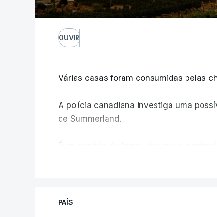
OUVIR
Várias casas foram consumidas pelas ch
A polícia canadiana investiga uma possív
de Summerland.
Éum cenário de terror, descreve o primei
V
PAÍS