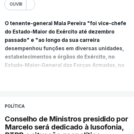
OUVIR
O tenente-general Maia Pereira "foi vice-chefe
do Estado-Maior do Exército até dezembro
passado" e "ao longo da sua carreira
desempenhou funções em diversas unidades,
estabelecimentos e órgãos do Exército, no
Estado-Maior-General das Forças Armadas, no
Ministério da Defesa Nacional e no
VER MAIS
estrangeiro"
, refere-se numa nota enviada à
agência Lusa pela assessoria do Presidente eleito.
Da sua experiência no terreno, é destacada a
POLÍTICA
participação "em duas missões no âmbito das
Conselho de Ministros presidido por
Forças Nacionais Destacadas, como
Marcelo será dedicado à lusofonia,
comandante do 2.º Batalhão Mecanizado, da