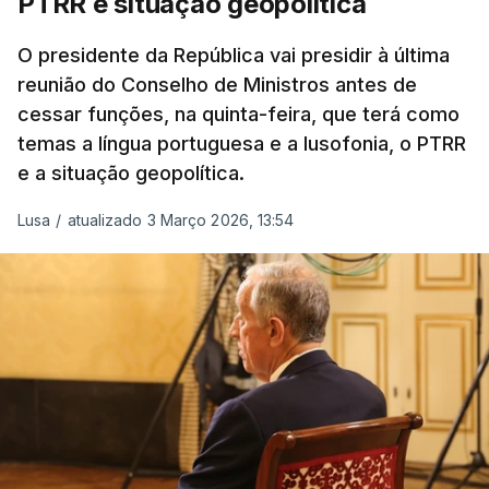
PTRR e situação geopolítica
Reserva Tática do Comandante da Força da
NATO no Kosovo, e, mais recentemente, na
O presidente da República vai presidir à última
MINUSCA, como 2.º comandante da Força
reunião do Conselho de Ministros antes de
Militar da ONU para a República Centro-
cessar funções, na quinta-feira, que terá como
Africana"
.
temas a língua portuguesa e a lusofonia, o PTRR
e a situação geopolítica.
"Foi ainda
chefe do Branch de Apoio às
Operações na Divisão de Operações,
Lusa
/
atualizado 3 Março 2026, 13:54
acumulando com presidente dos Grupos NATO
de Proteção da Força e de Operações
Psicológicas
, no Quartel-General do Comando
Supremo das Forças Aliadas na Europa (SHAPE),
em Mons, Bélgica", acrescenta-se.
O tenente-general Paulo Emanuel Maia
Pereira nasceu em Almeirim, no distrito de