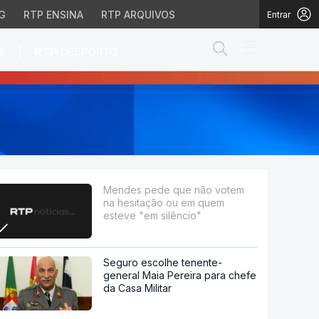
G
RTP ENSINA
RTP ARQUIVOS
Entrar
Abrir campo de
|
S
RTP
DESPORTO
 ou em quem esteve "em
Mendes pede que não votem
na hesitação ou em quem
esteve "em silêncio"
Seguro escolhe tenente-
general Maia Pereira para chefe
da Casa Militar