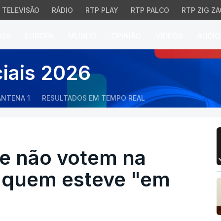
TELEVISÃO
RÁDIO
RTP PLAY
RTP PALCO
RTP ZIG ZA
026
EUROPA
MUNDO
OPINIÃO
VÍDEOS
ÁUDIO
ão votem na hesitação
ciais 2026
ANTENA 1
RESULTADOS EM TEMPO REAL
e não votem na
 quem esteve "em