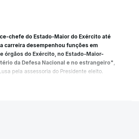
ice-chefe do Estado-Maior do Exército até
ua carreira desempenhou funções em
e órgãos do Exército, no Estado-Maior-
tério da Defesa Nacional e no estrangeiro"
,
usa pela assessoria do Presidente eleito.
cada a
participação "em duas missões no
ER MAIS
das, como comandante do 2.º Batalhão
mandante da Força da NATO no Kosovo, e,
 2.º comandante da Força Militar da ONU
stros presidido por
s Operações na Divisão de Operações,