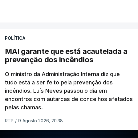
Khamenei desde o início da guerra.
VER MAIS
O vídeo de 12 segundos, sem aúdio, data ou local
de gravação, foi colocado pela agência de notícias
Mehr na rede social Telegram, como aquilo que
POLÍTICA
pode ser considerada uma resposta à imprensa
MAI garante que está acautelada a
israelita, que nos últimos tempos vem dando conta
prevenção dos incêndios
de que o líder supremo iraniano estará em estado
crítico na sequência do bombardeamento que no
O ministro da Administração Interna diz que
último dia de fevereiro passado matou o pai, o
tudo está a ser feito pela prevenção dos
ayatollah Ali Khamenei, e outros membros da
incêndios. Luís Neves passou o dia em
família.
encontros com autarcas de concelhos afetados
pelas chamas.
As imagens mostram Mojtaba Khamenei no que
será uma aula religiosa, mas sem qualquer
RTP
/
9 Agosto 2026, 20:38
indicação adicional.