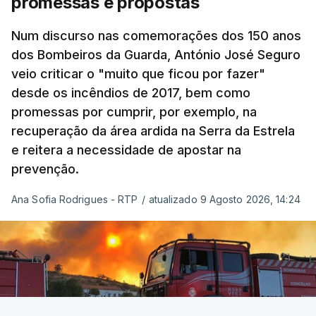
promessas e propostas
se confronta agora com uma inflação de 88%.
Num discurso nas comemorações dos 150 anos
De acordo com a informação oficial, que não indica
dos Bombeiros da Guarda, António José Seguro
onde ou quando decorreu a reunião, Khamenei e
veio criticar o "muito que ficou por fazer"
Pezeshkian discutiram ainda formas de garantir
desde os incêndios de 2017, bem como
recursos e gerir as despesas "em riais, divisas e
promessas por cumprir, por exemplo, na
energia", bem como sobre a cooperação
recuperação da área ardida na Serra da Estrela
económica com parceiros estrangeiros.
e reitera a necessidade de apostar na
prevenção.
Para os Estados Unidos seguiu ainda um recado:
Ana Sofia Rodrigues - RTP
/
atualizado 9 Agosto 2026, 14:24
"corrijam o comportamento". Teerão deixou ainda
novas exigências para reabrir o Estreito de Ormuz,
incluindo o fim do bloqueio naval, suspensão das
sanções e fim das operações militares contra o
país e aliados regionais.