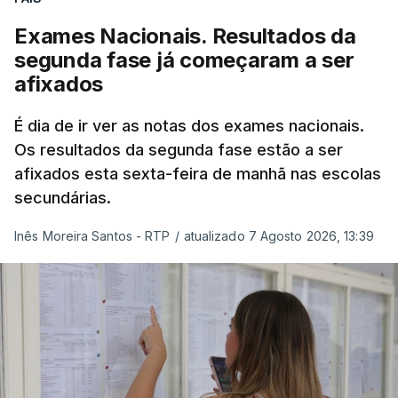
nacionais como provas de ingresso”, refere o
Exames Nacionais. Resultados da
Ministério da Educação, Ciência e Inovação (MECI)
segunda fase já começaram a ser
em comunicado enviado esta sexta-feira.
afixados
O Ministério salienta que o número de
É dia de ir ver as notas dos exames nacionais.
candidatos à primeira fase poderá ainda subir,
Os resultados da segunda fase estão a ser
uma vez que esta sexta-feira são afixados os
afixados esta sexta-feira de manhã nas escolas
resultados dos processos de reapreciação dos
secundárias.
exames nacionais realizados na primeira fase.
Inês Moreira Santos - RTP
/
atualizado 7 Agosto 2026, 13:39
O Ministério da Educação recorda que as
Instituições de Ensino Superior puderam
acrescentar aos elencos de provas de ingresso
previamente definidos dois elencos alternativos,
cada um constituído por uma única prova de
ingresso.