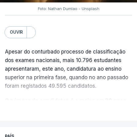
Foto: Nathan Dumlao - Unsplash
OUVIR
Apesar do conturbado processo de classificação
dos exames nacionais, mais 10.796 estudantes
apresentaram, este ano, candidatura ao ensino
superior na primeira fase, quando no ano passado
foram registados 49.595 candidatos.
O número de candidatos é o maior em 30 anos,
“exceto nos anos da pandemia de Covid-19
,
VER MAIS
durante os quais foram adotadas regras
excecionais para a conclusão do ensino
secundário e para a utilização de exames
PAÍS