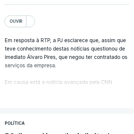
OUVIR
Em resposta à RTP, a PJ esclarece que, assim que
teve conhecimento destas notícias questionou de
imediato Álvaro Pires, que negou ter contratado os
serviços da empresa.
Em causa está a notícia avançada pela CNN
Portugal de que o diretor financeiro também tinha
VER MAIS
recorrido à Construbarcelos, tal como Luís Neves.
A Judiciária adianta ainda que não ordenou a
POLÍTICA
abertura de qualquer processo disciplinar, por não
ter qualquer elemento que indicie a realização