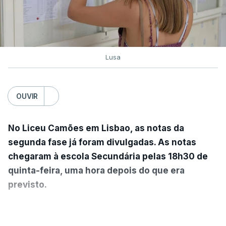
"Esta decisão do Governo retomou, assim, a regra
que vigorou até 2024 (entre uma e três provas de
ingresso), dando às IES maior autonomia na
Lusa
fixação das condições de acesso", salienta o
ministério.
OUVIR
De acordo com o IES, do universo dos 1.519
pares instituição/curso que podiam fixar
No Liceu Camões em Lisbao, as notas da
elencos com apenas uma única prova de
segunda fase já foram divulgadas. As notas
ingresso, 1.330 decidiram fixar pelo menos um
chegaram à escola Secundária pelas 18h30 de
elenco com uma única prova de ingresso, o que
quinta-feira, uma hora depois do que era
representa 88%.
previsto.
A medida respondeu também às solicitações das
Pelas 9h00 da manhã, as notas estavam afixadas
Instituições de Ensino Superior do interior, nas
VER MAIS