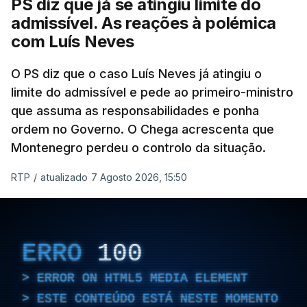
PS diz que já se atingiu limite do
dessas obras.
admissível. As reações à polémica
com Luís Neves
ARTIGOS RELACIONADOS
O PS diz que o caso Luís Neves já atingiu o
limite do admissível e pede ao primeiro-ministro
que assuma as responsabilidades e ponha
Empreiteiro da
Construbarcelos também
ordem no Governo. O Chega acrescenta que
fez obras na casa do diretor
Montenegro perdeu o controlo da situação.
financeiro da PJ
atualizado 7 Agosto 2026, 14:25
RTP
/
atualizado 7 Agosto 2026, 15:50
Empreiteiro que fez obras
na casa de Luís Neves
ERRO
100
também trabalhou para o
diretor financeiro da PJ
ERROR ON HTML5 MEDIA ELEMENT
atualizado 7 Agosto 2026, 14:26
ESTE CONTEÚDO ESTÁ NESTE MOMENTO