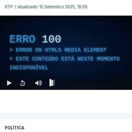
RTP
/
atualizado 10 Setembro 2025, 19:05
ERRO
100
ERROR ON HTML5 MEDIA ELEMENT
ESTE CONTEÚDO ESTÁ NESTE MOMENTO
INDISPONÍVEL
POLÍTICA