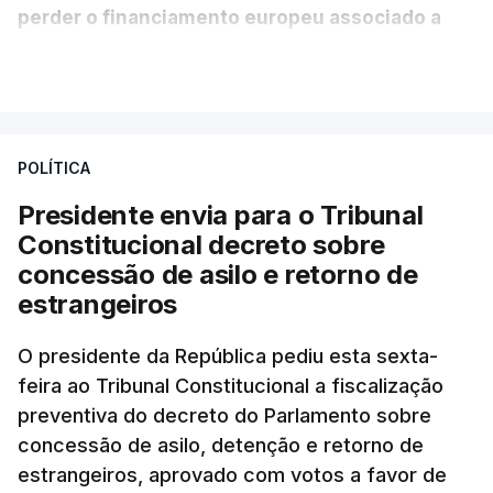
perder o financiamento europeu associado a
essa reforma específica".
VER MAIS
António José Seguro entende que a reforma reúne
treze apoios sociais "num só" e pretende "tornar o
POLÍTICA
sistema mais simples, mais justo e transparente".
Presidente envia para o Tribunal
"Sempre que seja possível reduzir burocracias,
Constitucional decreto sobre
eliminar sobreposições e garantir que os apoios
concessão de asilo e retorno de
chegam a quem mais necessita, estaremos a dar
estrangeiros
um passo na direção certa", argumenta o
O presidente da República pediu esta sexta-
Presidente da República.
feira ao Tribunal Constitucional a fiscalização
preventiva do decreto do Parlamento sobre
Assegurar que "ninguém é
concessão de asilo, detenção e retorno de
prejudicado"
estrangeiros, aprovado com votos a favor de