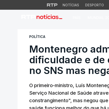
NOTÍCIAS
DESPORTO
PAÍS
MUNDIAL 2
Montenegro admite
POLÍTICA
Montenegro admi
dificuldade e d
no SNS mas neg
O primeiro-ministro, Luís Monteneg
Serviço Nacional de Saúde atraves
constrangimento", mas negou que 
saúde funciona melhor do que há 