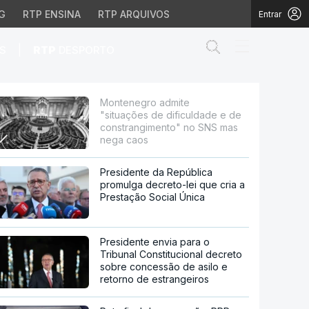
G
RTP ENSINA
RTP ARQUIVOS
Entrar
Abrir campo de
|
S
RTP
DESPORTO
dade e de constrangime
Montenegro admite
"situações de dificuldade e de
constrangimento" no SNS mas
nega caos
Presidente da República
promulga decreto-lei que cria a
Prestação Social Única
Presidente envia para o
Tribunal Constitucional decreto
sobre concessão de asilo e
retorno de estrangeiros