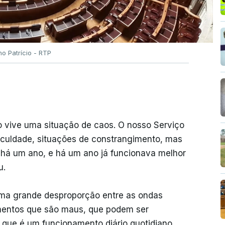
no Patrício - RTP
 vive uma situação de caos. O nosso Serviço
ficuldade, situações de constrangimento, mas
 há um ano, e há um ano já funcionava melhor
u.
"uma grande desproporção entre as ondas
imentos que são maus, que podem ser
o que é um funcionamento diário quotidiano