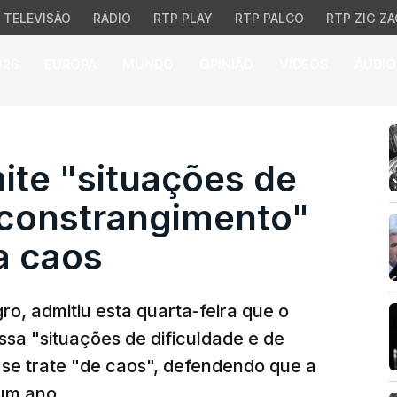
TELEVISÃO
RÁDIO
RTP PLAY
RTP PALCO
RTP ZIG ZA
026
EUROPA
MUNDO
OPINIÃO
VÍDEOS
ÁUDIO
 "situações de dificul
te "situações de
e constrangimento"
a caos
ro, admitiu esta quarta-feira que o
sa "situações de dificuldade e de
se trate "de caos", defendendo que a
um ano.