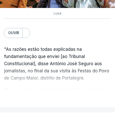
Lusa
OUVIR
"As razões estão todas explicadas na
fundamentação que enviei [ao Tribunal
Constitucional], disse António José Seguro aos
jornalistas, no final da sua visita às Festas do Povo
de Campo Maior, distrito de Portalegre.
"Eu sou contra a imigração clandestina, é preciso
combater ferozmente a imigração ilegal,
VER MAIS
precisamos de regular a nossa imigração e
precisamos de defender as nossas fronteiras e