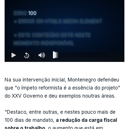
ERRO
100
ERROR ON HTML5 MEDIA ELEMENT
ESTE CONTEÚDO ESTÁ NESTE
MOMENTO INDISPONÍVEL
Na sua intervenção inicial, Montenegro defendeu
que "o ímpeto reformista é a essência do projeto"
do XXV Governo e deu exemplos noutras áreas.
"Destaco, entre outras, e nestes pouco mais de
100 dias de mandato,
a redução da carga fiscal
sobre o trabalho
, o aumento que está em