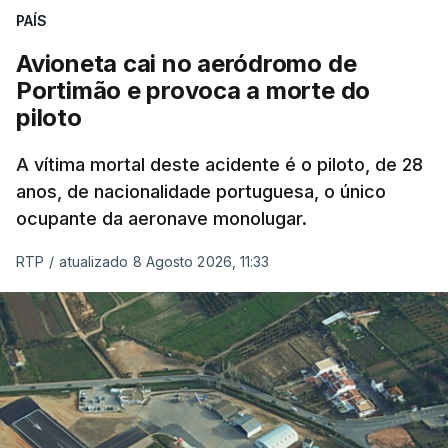
nada disto é incompatível com tratarmos com
PAÍS
dignidade as pessoas, designadamente menores e
Avioneta cai no aeródromo de
crianças", acrescentou.
Portimão e provoca a morte do
piloto
António José Seguro mostrou dúvidas sobre se é
garantido o superior interesse da criança.
A vítima mortal deste acidente é o piloto, de 28
anos, de nacionalidade portuguesa, o único
ocupante da aeronave monolugar.
ERRO
100
RTP
/
atualizado 8 Agosto 2026, 11:33
ERROR ON HTML5 MEDIA ELEMENT
ESTE CONTEÚDO ESTÁ NESTE
MOMENTO INDISPONÍVEL