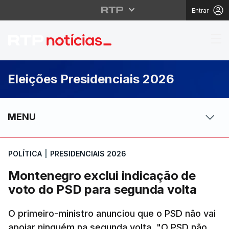
Entrar
Montenegro exclui ind
Eleições Presidenciais 2026
MENU
POLÍTICA
|
PRESIDENCIAIS 2026
Montenegro exclui indicação de
voto do PSD para segunda volta
O primeiro-ministro anunciou que o PSD não vai
apoiar ninguém na segunda volta. "O PSD não