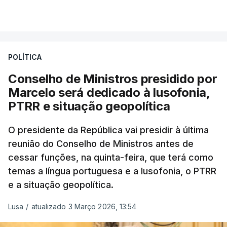
Ministério da Defesa Nacional e no
VER MAIS
estrangeiro"
, refere-se numa nota enviada à
agência Lusa pela assessoria do Presidente eleito.
Da sua experiência no terreno, é destacada a
POLÍTICA
participação "em duas missões no âmbito das
Conselho de Ministros presidido por
Forças Nacionais Destacadas, como
Marcelo será dedicado à lusofonia,
comandante do 2.º Batalhão Mecanizado, da
PTRR e situação geopolítica
Reserva Tática do Comandante da Força da
NATO no Kosovo, e, mais recentemente, na
O presidente da República vai presidir à última
MINUSCA, como 2.º comandante da Força
reunião do Conselho de Ministros antes de
Militar da ONU para a República Centro-
cessar funções, na quinta-feira, que terá como
Africana"
.
temas a língua portuguesa e a lusofonia, o PTRR
e a situação geopolítica.
"Foi ainda
chefe do Branch de Apoio às
Operações na Divisão de Operações,
Lusa
/
atualizado 3 Março 2026, 13:54
acumulando com presidente dos Grupos NATO