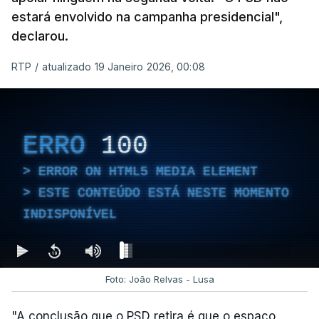
estará envolvido na campanha presidencial",
declarou.
RTP
/
atualizado 19 Janeiro 2026, 00:08
ERRO
100
ERROR ON HTML5 MEDIA ELEMENT
ESTE CONTEÚDO ESTÁ NESTE MOMENTO
INDISPONÍVEL
Foto: João Relvas - Lusa
"A conclusão que o PSD retira é que o espaço