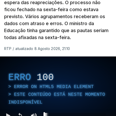
espera das reapreciações. O processo não
ficou fechado na sexta-feira como estava
previsto. Vários agrupamentos receberam os
dados com atraso e erros. O ministro da
Educação tinha garantido que as pautas seriam
todas afixadas na sexta-feira.
RTP
/
atualizado 8 Agosto 2026, 21:10
ERRO
100
ERROR ON HTML5 MEDIA ELEMENT
ESTE CONTEÚDO ESTÁ NESTE MOMENTO
INDISPONÍVEL