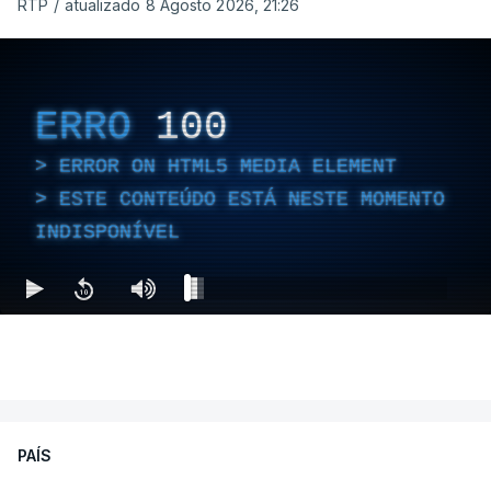
RTP
/
atualizado 8 Agosto 2026, 21:26
ERRO
100
ERROR ON HTML5 MEDIA ELEMENT
ESTE CONTEÚDO ESTÁ NESTE MOMENTO
INDISPONÍVEL
PAÍS