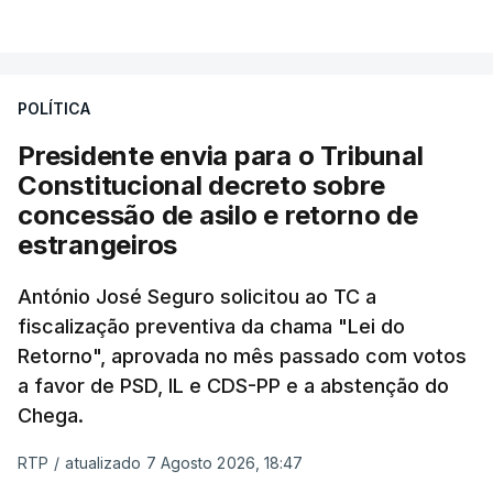
VER MAIS
António José Seguro entende que a reforma reúne
treze apoios sociais "num só" e pretende "tornar o
POLÍTICA
sistema mais simples, mais justo e transparente".
Presidente envia para o Tribunal
"Sempre que seja possível reduzir burocracias,
Constitucional decreto sobre
eliminar sobreposições e garantir que os apoios
concessão de asilo e retorno de
chegam a quem mais necessita, estaremos a dar
estrangeiros
um passo na direção certa", argumenta o
António José Seguro solicitou ao TC a
Presidente da República.
fiscalização preventiva da chama "Lei do
Retorno", aprovada no mês passado com votos
Assegurar que "ninguém é
a favor de PSD, IL e CDS-PP e a abstenção do
prejudicado"
Chega.
RTP
/
atualizado 7 Agosto 2026, 18:47