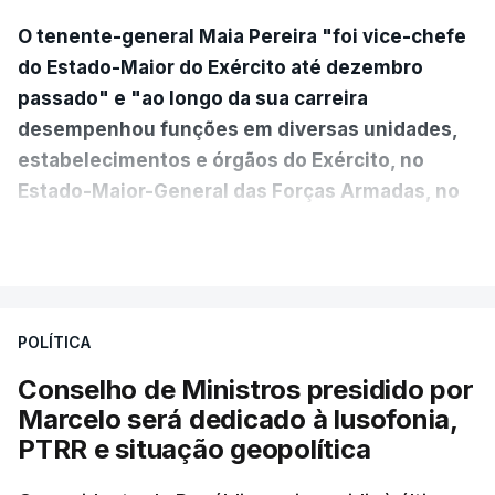
O tenente-general Maia Pereira "foi vice-chefe
do Estado-Maior do Exército até dezembro
passado" e "ao longo da sua carreira
desempenhou funções em diversas unidades,
estabelecimentos e órgãos do Exército, no
Estado-Maior-General das Forças Armadas, no
Ministério da Defesa Nacional e no
VER MAIS
estrangeiro"
, refere-se numa nota enviada à
agência Lusa pela assessoria do Presidente eleito.
Da sua experiência no terreno, é destacada a
POLÍTICA
participação "em duas missões no âmbito das
Conselho de Ministros presidido por
Forças Nacionais Destacadas, como
Marcelo será dedicado à lusofonia,
comandante do 2.º Batalhão Mecanizado, da
PTRR e situação geopolítica
Reserva Tática do Comandante da Força da
NATO no Kosovo, e, mais recentemente, na