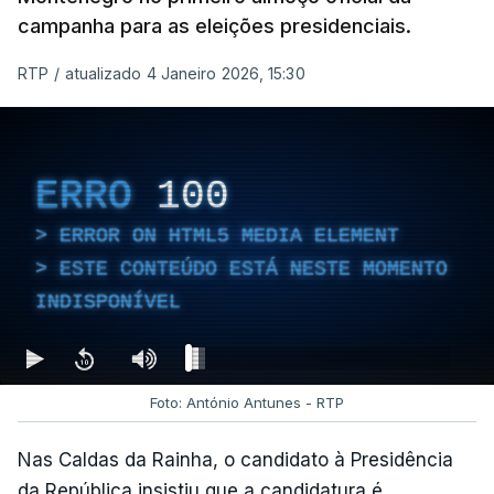
campanha para as eleições presidenciais.
RTP
/
atualizado 4 Janeiro 2026, 15:30
ERRO
100
ERROR ON HTML5 MEDIA ELEMENT
ESTE CONTEÚDO ESTÁ NESTE MOMENTO
INDISPONÍVEL
Foto: António Antunes - RTP
Nas Caldas da Rainha, o candidato à Presidência
da República insistiu que a candidatura é