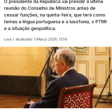
O presidente da República vai presidir à última
MINUSCA, como 2.º comandante da Força
reunião do Conselho de Ministros antes de
Militar da ONU para a República Centro-
cessar funções, na quinta-feira, que terá como
Africana"
.
temas a língua portuguesa e a lusofonia, o PTRR
e a situação geopolítica.
"Foi ainda
chefe do Branch de Apoio às
Operações na Divisão de Operações,
Lusa
/
atualizado 3 Março 2026, 13:54
acumulando com presidente dos Grupos NATO
de Proteção da Força e de Operações
Psicológicas
, no Quartel-General do Comando
Supremo das Forças Aliadas na Europa (SHAPE),
em Mons, Bélgica", acrescenta-se.
O tenente-general Paulo Emanuel Maia
Pereira nasceu em Almeirim, no distrito de
Santarém, em 16 de dezembro de 1963, e
terminou o Curso de Infantaria da Academia