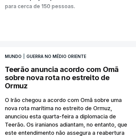
para cerca de 150 pessoas.
Segundo o diário britânico
The Guardian
, este
VER MAIS
posto avançado deverá abrigar tropas
marroquinas. O contrato foi concedido à Arkel
International, uma empresa com sede no Louisiana
MUNDO
|
GUERRA NO MÉDIO ORIENTE
que já colaborou com a Administração norte-
americana em projetos no Médio Oriente,
Teerão anuncia acordo com Omã
nomeadamente no Iraque.
sobre nova rota no estreito de
Ormuz
Com uma área muito reduzida,
esta pequena base
militar deverá ficar nos 60 por cento de
O Irão chegou a acordo com Omã sobre uma
nova rota marítima no estreito de Ormuz,
território de Gaza que Israel controla e a cerca
anunciou esta quarta-feira a diplomacia de
de 1,5 quilómetros da fronteira com Israel.
Teerão. Os iranianos adiantam, no entanto, que
Permite, desta forma, uma extração rápida em
este entendimento não assegura a reabertura
caso de ataque.