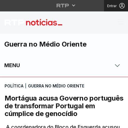
Entrar
Mortágua acusa Gover
Guerra no Médio Oriente
MENU
POLÍTICA
|
GUERRA NO MÉDIO ORIENTE
Mortágua acusa Governo português
de transformar Portugal em
cúmplice de genocídio
A coordenadora do Bloco de Esquerda acusou