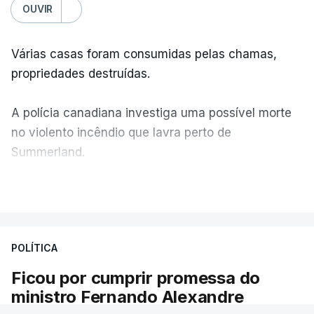
OUVIR
Várias casas foram consumidas pelas chamas,
propriedades destruídas.
A polícia canadiana investiga uma possível morte
no violento incêndio que lavra perto de
Summerland.
VER MAIS
Éum cenário de terror, descreve o primeiro-ministro
da Columbia Britânica, David Iby.
POLÍTICA
Ficou por cumprir promessa do
ERRO
100
ministro Fernando Alexandre
ERROR ON HTML5 MEDIA ELEMENT