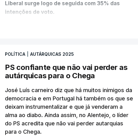
Liberal surge logo de seguida com 35% das
intenções de voto.
VER MAIS
A diferença é mínima e traduz-se num empate
técnico por se encontrar dentro da margem de
erro. A hipótese de uma maioria absoluta parece
POLÍTICA
|
AUTÁRQUICAS 2025
estar, assim, afastada na Câmara da capital.
PS confiante que não vai perder as
O Chega surge como terceira força política
autárquicas para o Chega
(12%) e a CDU como quarta (8%).
A quinta força
política nesta sondagem é a “Democrática Aliança
José Luís carneiro diz que há muitos inimigos da
- Coligação PPM/PTP”. “Este é um resultado que
democracia e em Portugal há também os que se
deixam instrumentalizar e que já venderam a
causa surpresa e merece ser destacado”, lê-se no
alma ao diabo. Ainda assim, no Alentejo, o líder
relatório, que ressalva que pode ser consequência
do PS acredita que não vai perder autarquias
de um engano dos participantes que fizeram
para o Chega.
confusão entre “Democrática Aliança” e “Aliança