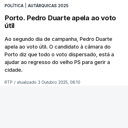
a CDU ficaria muito provavelmente com um, com a
POLÍTICA
|
AUTÁRQUICAS 2025
possibilidade de chegar a dois.
Porto. Pedro Duarte apela ao voto
útil
Quando questionados sobre quem acham que
vai ganhar a corrida à Câmara de Lisboa, os
Ao segundo dia de campanha, Pedro Duarte
entrevistados não são tão indecisos e a maioria
apela ao voto útil. O candidato à câmara do
(51%) concorda que será Carlos Moedas.
Porto diz que todo o voto dispersado, está a
Apenas 19% votou em Alexandra Leitão.
ajudar ao regresso do velho PS para gerir a
cidade.
Inquiridos dão nota “suficiente” a
RTP
/
atualizado 3 Outubro 2025, 08:10
Moedas
ERRO
100
A maioria dos inquiridos nesta sondagem (42%)
avaliou este último mandato de Carlos Moedas
ERROR ON HTML5 MEDIA ELEMENT