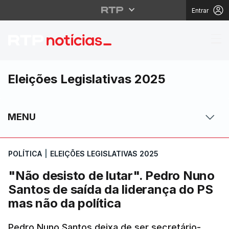
Entrar
"Não desisto de lutar"
Eleições Legislativas 2025
MENU
POLÍTICA
|
ELEIÇÕES LEGISLATIVAS 2025
"Não desisto de lutar". Pedro Nuno
Santos de saída da liderança do PS
mas não da política
Pedro Nuno Santos deixa de ser secretário-