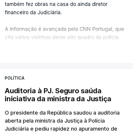
também fez obras na casa do ainda diretor
financeiro da Judiciária.
A informação é avançada pela CNN Portugal, que
cita vários vizinhos deste alto quadro da polícia.
VER MAIS
Foi o diretor financeiro, Álvaro Pires, que assumiu a
responsabilidade de sugerir as instalações da
Construbarcelos para acolher um atrelado
POLÍTICA
apreendido numa operação de droga.
Auditoria à PJ. Seguro saúda
iniciativa da ministra da Justiça
O presidente da República saudou a auditoria
aberta pela ministra da Justiça à Polícia
Judiciária e pediu rapidez no apuramento de