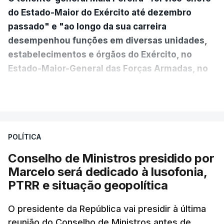
do Estado-Maior do Exército até dezembro
passado" e "ao longo da sua carreira
desempenhou funções em diversas unidades,
estabelecimentos e órgãos do Exército, no
Estado-Maior-General das Forças Armadas, no
Ministério da Defesa Nacional e no
VER MAIS
estrangeiro"
, refere-se numa nota enviada à
agência Lusa pela assessoria do Presidente eleito.
Da sua experiência no terreno, é destacada a
POLÍTICA
participação "em duas missões no âmbito das
Conselho de Ministros presidido por
Forças Nacionais Destacadas, como
Marcelo será dedicado à lusofonia,
comandante do 2.º Batalhão Mecanizado, da
PTRR e situação geopolítica
Reserva Tática do Comandante da Força da
NATO no Kosovo, e, mais recentemente, na
O presidente da República vai presidir à última
MINUSCA, como 2.º comandante da Força
reunião do Conselho de Ministros antes de