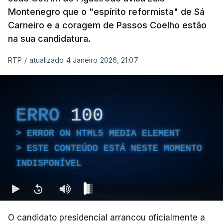
Montenegro que o "espírito reformista" de Sá
Carneiro e a coragem de Passos Coelho estão
na sua candidatura.
RTP
/
atualizado 4 Janeiro 2026, 21:07
ERRO
100
ERROR ON HTML5 MEDIA ELEMENT
ESTE CONTEÚDO ESTÁ NESTE MOMENTO
INDISPONÍVEL
O candidato presidencial arrancou oficialmente a