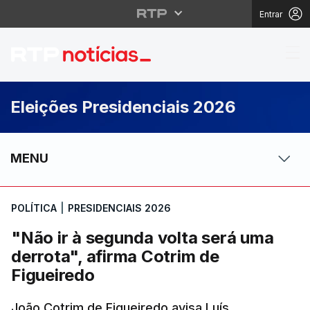
Entrar
"Não ir à segunda volt
Eleições Presidenciais 2026
MENU
POLÍTICA
|
PRESIDENCIAIS 2026
"Não ir à segunda volta será uma
derrota", afirma Cotrim de
Figueiredo
João Cotrim de Figueiredo avisa Luís