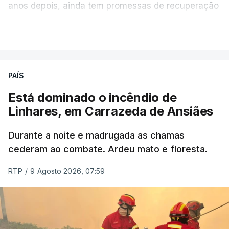
anos depois, ainda tem promessas de recuperação
por cumprir.
VER MAIS
ERRO
100
PAÍS
ERROR ON HTML5 MEDIA ELEMENT
Está dominado o incêndio de
Linhares, em Carrazeda de Ansiães
ESTE CONTEÚDO ESTÁ NESTE
MOMENTO INDISPONÍVEL
Durante a noite e madrugada as chamas
cederam ao combate. Ardeu mato e floresta.
RTP
/
9 Agosto 2026, 07:59