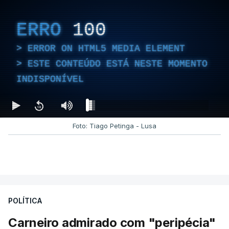
ERRO
100
ERROR ON HTML5 MEDIA ELEMENT
ESTE CONTEÚDO ESTÁ NESTE MOMENTO
INDISPONÍVEL
Foto: Tiago Petinga - Lusa
POLÍTICA
Carneiro admirado com "peripécia"