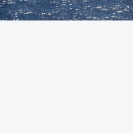
Foto: Autoridade Marítima Nacional
OUVIR
A Polícia Judiciária (PJ) apreendeu 421 quilos de
cocaína ao largo de Sines. O conjunto de fardos de
droga tinham acabado de ser lançados ao mar de
uma lancha rápida durante a perseguição.