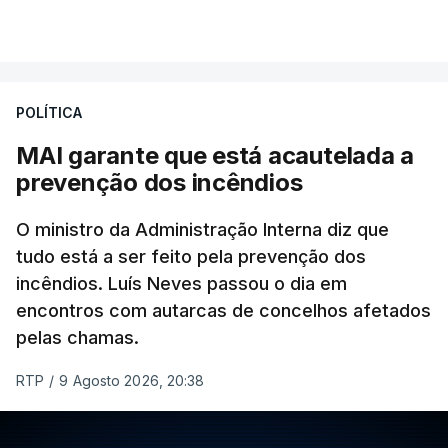
Khamenei desde o início da guerra.
VER MAIS
O vídeo de 12 segundos, sem aúdio, data ou local
de gravação, foi colocado pela agência de notícias
Mehr na rede social Telegram, como aquilo que
POLÍTICA
pode ser considerada uma resposta à imprensa
MAI garante que está acautelada a
israelita, que nos últimos tempos vem dando conta
prevenção dos incêndios
de que o líder supremo iraniano estará em estado
crítico na sequência do bombardeamento que no
O ministro da Administração Interna diz que
último dia de fevereiro passado matou o pai, o
tudo está a ser feito pela prevenção dos
ayatollah Ali Khamenei, e outros membros da
incêndios. Luís Neves passou o dia em
família.
encontros com autarcas de concelhos afetados
pelas chamas.
As imagens mostram Mojtaba Khamenei no que
será uma aula religiosa, mas sem qualquer
RTP
/
9 Agosto 2026, 20:38
indicação adicional.