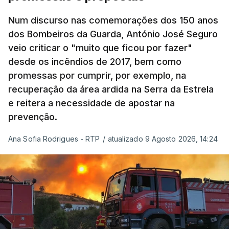
se confronta agora com uma inflação de 88%.
Num discurso nas comemorações dos 150 anos
De acordo com a informação oficial, que não indica
dos Bombeiros da Guarda, António José Seguro
onde ou quando decorreu a reunião, Khamenei e
veio criticar o "muito que ficou por fazer"
Pezeshkian discutiram ainda formas de garantir
desde os incêndios de 2017, bem como
recursos e gerir as despesas "em riais, divisas e
promessas por cumprir, por exemplo, na
energia", bem como sobre a cooperação
recuperação da área ardida na Serra da Estrela
económica com parceiros estrangeiros.
e reitera a necessidade de apostar na
prevenção.
Para os Estados Unidos seguiu ainda um recado:
Ana Sofia Rodrigues - RTP
/
atualizado 9 Agosto 2026, 14:24
"corrijam o comportamento". Teerão deixou ainda
novas exigências para reabrir o Estreito de Ormuz,
incluindo o fim do bloqueio naval, suspensão das
sanções e fim das operações militares contra o
país e aliados regionais.