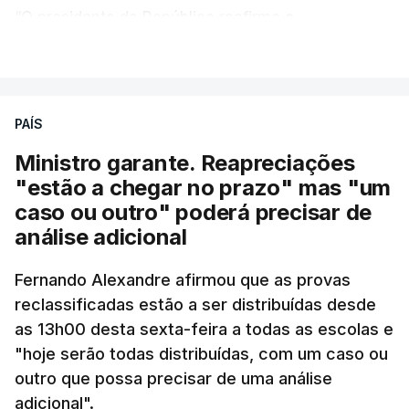
“O presidente da República reafirma
a
necessidade de se combater a imigração ilegal
,
VER MAIS
de se controlar eficazmente a imigração legal e de
se garantir a defesa das nossas fronteiras, num
quadro de cooperação entre os Estados europeus
PAÍS
parte do Espaço Schengen”, começa por indicar a
Ministro garante. Reapreciações
nota.
"estão a chegar no prazo" mas "um
caso ou outro" poderá precisar de
“Por outro lado, o presidente da República reitera
análise adicional
que a segurança das nossas fronteiras não é
incompatível com a dignidade humana. Atente-se
Fernando Alexandre afirmou que as provas
que as mulheres, homens e crianças que pedem
reclassificadas estão a ser distribuídas desde
asilo e refúgio no nosso país fogem de guerras, de
as 13h00 desta sexta-feira a todas as escolas e
conflitos armados, de perseguições políticas, entre
"hoje serão todas distribuídas, com um caso ou
outras razões humanitárias”, acrescenta.
outro que possa precisar de uma análise
adicional".