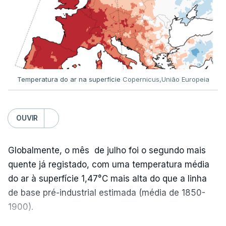
Já a norte, na Escola Secundária de Rio Tinto, uma
outra equipa de reportagem confirmou que
há
mais de 100 pedidos de reapreciação de notas
que aguardam a divulgação.
Temperatura do ar na superfície
Copernicus,União Europeia
Os resultados chegaram a ser enviados à escola
depois da meia-noite desta segunda-feira, mais
concretamente à 0h47, no entanto, ao início da
OUVIR
manhã a afixação ainda não tinha sido feita.
Globalmente, o mês de julho foi o segundo mais
quente já registado, com uma temperatura média
ERRO
100
do ar à superfície 1,47°C mais alta do que a linha
ERROR ON HTML5 MEDIA ELEMENT
de base pré-industrial estimada (média de 1850-
1900).
ESTE CONTEÚDO ESTÁ NESTE