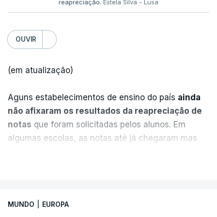
reapreciação.
Estela Silva - Lusa
OUVIR
(em atualização)
Aguns estabelecimentos de ensino do país
ainda
não afixaram os resultados da reapreciação de
notas
que foram solicitadas pelos alunos. Em
algumas escolas, as notas até já chegaram mas
alguns erros estão a atrasar a afixação das notas.
VER MAIS
Uma das escolas é o Liceu Camões, em Lisboa.
Uma equipa de reportagem da RTP confirmou que
MUNDO
|
EUROPA
tinha chegado o resultado de
14 reapreciações de