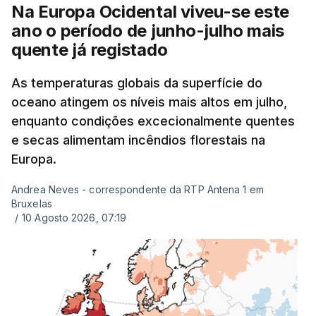
exames, mas ainda não tinham sido afixados.
Na Europa Ocidental viveu-se este
ano o período de junho-julho mais
Alguns encarregados de educação e alunos foram
quente já registado
até à escola para ver o resultado mas ainda não
tinha sido divulgado. Alguns pais apontam
As temperaturas globais da superfície do
oceano atingem os níveis mais altos em julho,
incorreções e aguardam a atualização na
enquanto condições excecionalmente quentes
plataforma Inovar.
e secas alimentam incêndios florestais na
Europa.
Andrea Neves - correspondente da RTP Antena 1 em
ERRO
100
Bruxelas
ERROR ON HTML5 MEDIA ELEMENT
/
10 Agosto 2026, 07:19
ESTE CONTEÚDO ESTÁ NESTE
MOMENTO INDISPONÍVEL