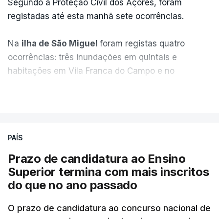
Segundo a Proteção Civil dos Açores, foram
registadas até esta manhã sete ocorrências.
Na
ilha de São Miguel
foram registas quatro
ocorrências: três inundações em quintais e
habitações em Vila Franca do Campo e no
Nordeste uma inundação numa casa.
VER MAIS
Em
São Jorge
houve duas: na freguesia da
Urzelina, no concelho de Velas, foi registada uma
PAÍS
inundação numa habitação e houve um
deslizamento de terras numa estrada nos Nortes,
Prazo de candidatura ao Ensino
que entretanto já foi parcialmente desobstruída.
Superior termina com mais inscritos
do que no ano passado
Na
Terceira
, na Praia da Vitória, o mau tempo
deixou o parque de campismo sem condições
O prazo de candidatura ao concurso nacional de