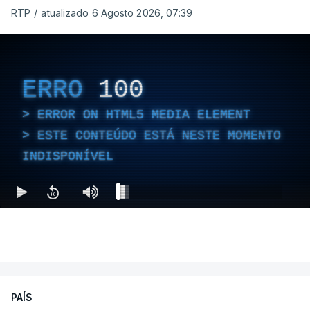
RTP
/
atualizado 6 Agosto 2026, 07:39
ERRO
100
ERROR ON HTML5 MEDIA ELEMENT
ESTE CONTEÚDO ESTÁ NESTE MOMENTO
INDISPONÍVEL
PAÍS