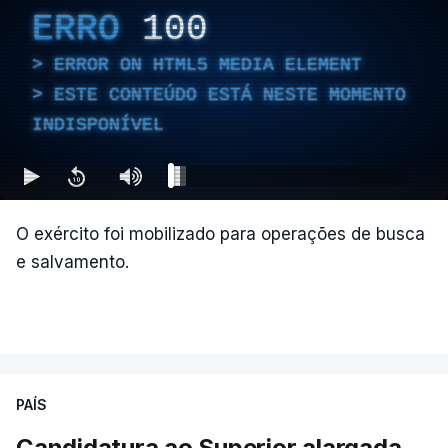
Câmara Mauricio Salazar.
ERRO
100
ERROR ON HTML5 MEDIA ELEMENT
"A situação é crítica",
disse Mauricio Salazar em
ESTE CONTEÚDO ESTÁ NESTE MOMENTO
entrevista à Rádio Caracol.
INDISPONÍVEL
Segundo Espriella, há ainda pelo menos 87
feridos e 61 prédios desabaram.
O exército foi mobilizado para operações de busca
e salvamento.
ERRO
100
ERROR ON HTML5 MEDIA ELEMENT
ESTE CONTEÚDO ESTÁ NESTE
MOMENTO INDISPONÍVEL
PAÍS
Candidatura ao Superior alargada