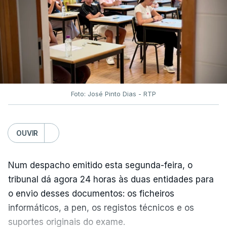
Autoridade de Aviação Civil.
No aeroporto internacional Matecaña, em
Pereira, pelo menos três pessoas morreram
depois de partes da estrutura do aeroporto,
incluindo componentes do teto, terem caído no
terminal de Matizales, que recebe cerca de 20 mil
Foto: José Pinto Dias - RTP
passageiros por dia.
"Foram reportados danos nos aeroportos de
OUVIR
Pereira, Manizales, Quibdó, Armenia, Cartago e
Buenaventura", e "como medida de segurança, as
Num despacho emitido esta segunda-feira, o
operações aéreas nestes terminais permanecem
tribunal dá agora 24 horas às duas entidades para
suspensas até que sejam avaliados os danos
o envio desses documentos: os ficheiros
estruturais nas infraestruturas", afirmou a agência.
informáticos, a pen, os registos técnicos e os
suportes originais do exame.