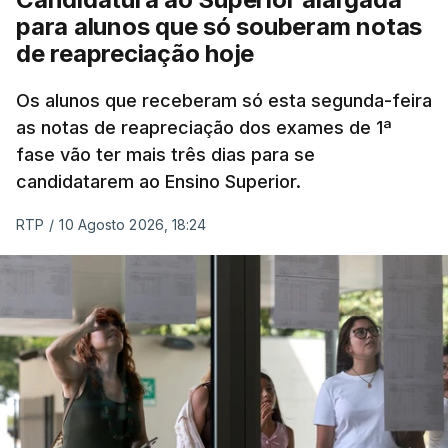
para alunos que só souberam notas
Na cidade de Cali, pelo menos 20 prédios
de reapreciação hoje
desabaram, com várias pessoas presas nos
escombros, disse o autarca Alejandro Eder à
Os alunos que receberam só esta segunda-feira
agência Reuters.
as notas de reapreciação dos exames de 1ª
fase vão ter mais três dias para se
"Por enquanto, temos pelo menos 20 estruturas
candidatarem ao Ensino Superior.
desabadas em Cali com pessoas presas", disse
RTP
/
10 Agosto 2026, 18:24
Alejandro Eder à rádio X, acrescentando que pediu
ajuda aos autarcas de Bogotá e de Medellín, a
segunda maior cidade do país, para o envio de
equipas de resgate.
Em Bogotá, vários edifícios residenciais estão a ser
evacuados.
#SismosColombiaSGC
Evento Sísmico - Boletín