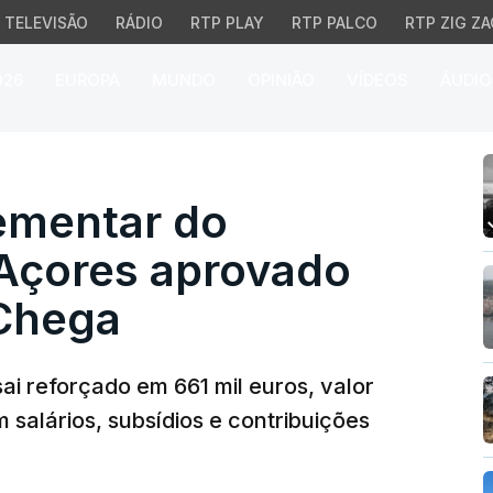
TELEVISÃO
RÁDIO
RTP PLAY
RTP PALCO
RTP ZIG ZA
026
EUROPA
MUNDO
OPINIÃO
VÍDEOS
ÁUDIO
ntar do parlamento do
ementar do
Açores aprovado
 Chega
i reforçado em 661 mil euros, valor
 salários, subsídios e contribuições