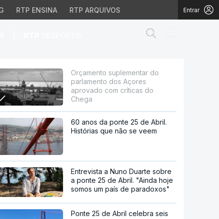
G
RTP ENSINA
RTP ARQUIVOS
Entrar
Abrir campo de
|
S
RTP
DESPORTO
s Açores aprovado com 
Orçamento suplementar do
parlamento dos Açores
aprovado com críticas do
Chega
60 anos da ponte 25 de Abril.
Histórias que não se veem
Entrevista a Nuno Duarte sobre
a ponte 25 de Abril. "Ainda hoje
somos um país de paradoxos"
Ponte 25 de Abril celebra seis