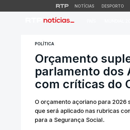
NOTÍCIAS
DESPORTO
PAÍS
MUNDIAL 2
Orçamento supleme
POLÍTICA
Orçamento supl
parlamento dos 
com críticas do
O orçamento açoriano para 2026 sa
que será aplicado nas rubricas com
para a Segurança Social.