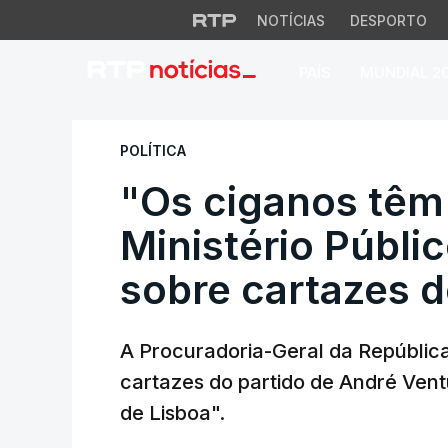
NOTÍCIAS
DESPORTO
PAÍS
MUNDIAL 2
"Os ciganos têm de
POLÍTICA
"Os ciganos têm 
Ministério Públic
sobre cartazes 
A Procuradoria-Geral da República
cartazes do partido de André Ven
de Lisboa".