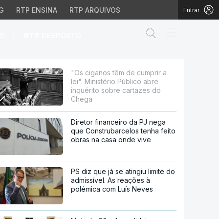
G
RTP ENSINA
RTP ARQUIVOS
Entrar
Abrir campo de
|
S
RTP
DESPORTO
rio Público abre inquér
"Os ciganos têm de cumprir a
lei". Ministério Público abre
inquérito sobre cartazes do
Chega
Diretor financeiro da PJ nega
que Construbarcelos tenha feito
obras na casa onde vive
PS diz que já se atingiu limite do
admissível. As reações à
polémica com Luís Neves