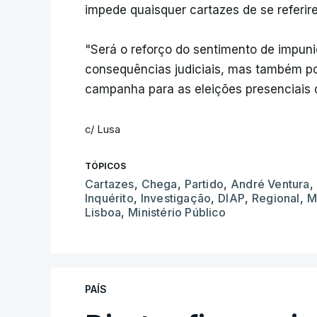
impede quaisquer cartazes de se referire
"Será o reforço do sentimento de impun
consequências judiciais, mas também p
campanha para as eleições presenciais d
c/ Lusa
TÓPICOS
Cartazes
,
Chega
,
Partido
,
André Ventura
,
Inquérito
,
Investigação
,
DIAP
,
Regional
,
M
Lisboa
,
Ministério Público
PAÍS