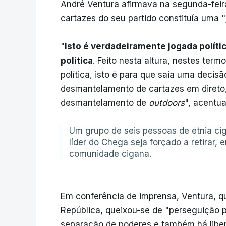
André Ventura afirmava na segunda-feir
cartazes do seu partido constituía uma "j
"
Isto é verdadeiramente jogada políti
política
. Feito nesta altura, nestes ter
política, isto é para que saia uma dec
desmantelamento de cartazes em direto
desmantelamento de
outdoors
", acentua
Um grupo de seis pessoas de etnia cig
líder do Chega seja forçado a retirar,
comunidade cigana.
Em conferência de imprensa, Ventura, q
República, queixou-se de "perseguição p
separação de poderes e também há liberd