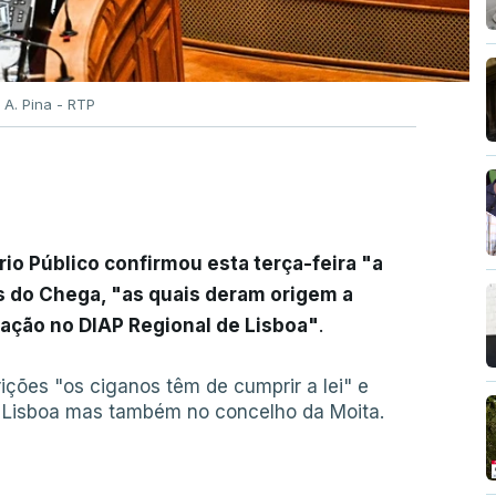
 A. Pina - RTP
rio Público confirmou esta terça-feira "a
s do Chega, "as quais deram origem a
gação no DIAP Regional de Lisboa"
.
ções "os ciganos têm de cumprir a lei" e
em Lisboa mas também no concelho da Moita.