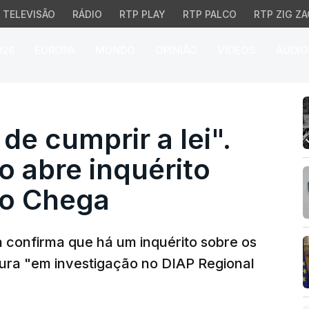
TELEVISÃO
RÁDIO
RTP PLAY
RTP PALCO
RTP ZIG ZA
026
EUROPA
MUNDO
OPINIÃO
VÍDEOS
ÁUDIO
 cumprir a lei". Ministé
de cumprir a lei".
o abre inquérito
do Chega
 confirma que há um inquérito sobre os
tura "em investigação no DIAP Regional