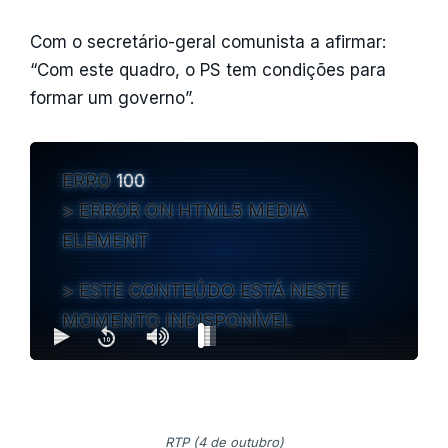
Com o secretário-geral comunista a afirmar:
“Com este quadro, o PS tem condições para
formar um governo”.
ERRO
100
ERROR ON HTML5 MEDIA
ELEMENT
ESTE CONTEÚDO ESTÁ NESTE
MOMENTO INDISPONÍVEL
RTP (4 de outubro)