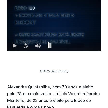
ERRO
100
ERROR ON HTML5 MEDIA
ELEMENT
ESTE CONTEÚDO ESTÁ NESTE
MOMENTO INDISPONÍVEL
RTP (5 de outubro)
Alexandre Quintanilha, com 70 anos e eleito
pelo PS é o mais velho. Já Luís Valentim Pereira
Monteiro, de 22 anos e eleito pelo Bloco de
Esquerda é o mais novo.