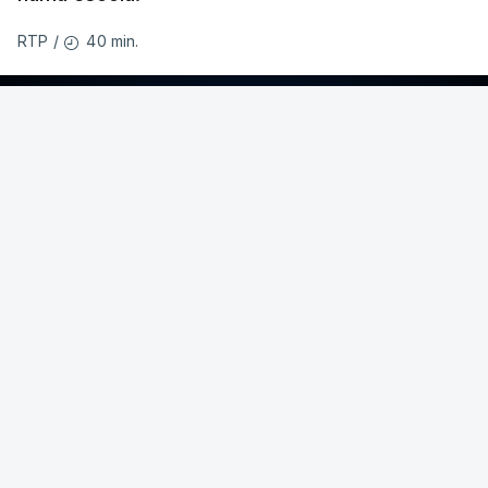
40 min.
RTP
/
ERRO
100
ERROR ON HTML5 MEDIA ELEMENT
ESTE CONTEÚDO ESTÁ NESTE MOMENTO
INDISPONÍVEL
O temporal provocou também uma derrocada e
várias inundações.
Hoje há aviso laranja para as ilhas dos grupos