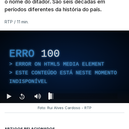
o nome do ditador. São seis décadas em
períodos diferentes da história do país.
RTP
/
11 min.
ERRO
100
ERROR ON HTML5 MEDIA ELEMENT
ESTE CONTEÚDO ESTÁ NESTE MOMENTO
INDISPONÍVEL
Foto: Rui Alves Cardoso - RTP
ARTIGOS RELACIONADOS