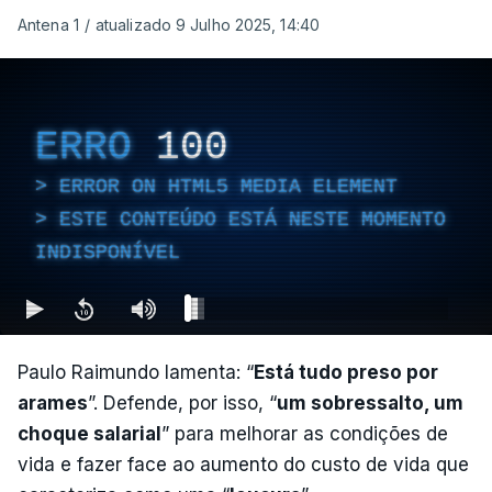
Antena 1
/
atualizado 9 Julho 2025, 14:40
ERRO
100
ERROR ON HTML5 MEDIA ELEMENT
ESTE CONTEÚDO ESTÁ NESTE MOMENTO
INDISPONÍVEL
Paulo Raimundo lamenta: “
Está tudo preso por
arames
”. Defende, por isso, “
um sobressalto, um
choque salarial
” para melhorar as condições de
vida e fazer face ao aumento do custo de vida que