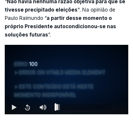
“
Não havia nenhuma razão objetiva para que se
tivesse precipitado eleições
". Na opinião de
Paulo Raimundo “
a partir desse momento o
próprio Presidente autocondicionou-se nas
soluções futuras
”.
ERRO
100
ERROR ON HTML5 MEDIA ELEMENT
ESTE CONTEÚDO ESTÁ NESTE
MOMENTO INDISPONÍVEL