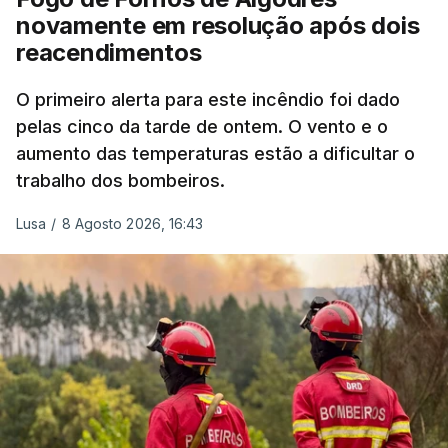
crianças", acrescentou.
novamente em resolução após dois
reacendimentos
António José Seguro mostrou dúvidas sobre se é
garantido o superior interesse da criança.
O primeiro alerta para este incêndio foi dado
pelas cinco da tarde de ontem. O vento e o
aumento das temperaturas estão a dificultar o
trabalho dos bombeiros.
ERRO
100
ERROR ON HTML5 MEDIA ELEMENT
Lusa
/
8 Agosto 2026, 16:43
ESTE CONTEÚDO ESTÁ NESTE
MOMENTO INDISPONÍVEL
O Chega considerou "de uma enorme gravidade" a
decisão do Presidente da República
de enviar para
o Tribunal Constitucional o decreto sobre retorno