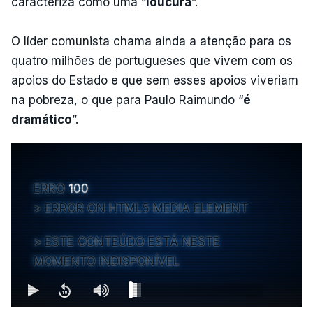
caracteriza como uma “
loucura
”.
O líder comunista chama ainda a atenção para os
quatro milhões de portugueses que vivem com os
apoios do Estado e que sem esses apoios viveriam
na pobreza, o que para Paulo Raimundo “
é
dramático
”.
ERRO
100
ERROR ON HTML5 MEDIA ELEMENT
ESTE CONTEÚDO ESTÁ NESTE
MOMENTO INDISPONÍVEL