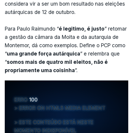
considera vir a ser um bom resultado nas eleições
autárquicas de 12 de outubro.
Para Paulo Raimundo “
é legitimo, é justo
” retomar
a gestão da câmara da Moita e da autarquia de
Montemor, dá como exemplos. Define o PCP como
“
uma grande força autárquica
” e relembra que
“
somos mais de quatro mil eleitos, não é
propriamente uma coisinha
”.
ERRO
100
ERROR ON HTML5 MEDIA ELEMENT
ESTE CONTEÚDO ESTÁ NESTE
MOMENTO INDISPONÍVEL