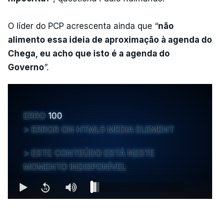
O líder do PCP acrescenta ainda que “
não
alimento essa ideia de aproximação à agenda do
Chega, eu acho que isto é a agenda do
Governo
”.
ERRO
100
ERROR ON HTML5 MEDIA ELEMENT
ESTE CONTEÚDO ESTÁ NESTE
MOMENTO INDISPONÍVEL