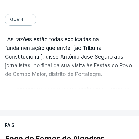
OUVIR
"As razões estão todas explicadas na
fundamentação que enviei [ao Tribunal
Constitucional], disse António José Seguro aos
jornalistas, no final da sua visita às Festas do Povo
de Campo Maior, distrito de Portalegre.
"Eu sou contra a imigração clandestina, é preciso
combater ferozmente a imigração ilegal,
VER MAIS
precisamos de regular a nossa imigração e
precisamos de defender as nossas fronteiras e
nada disto é incompatível com tratarmos com
PAÍS
dignidade as pessoas, designadamente menores e
Fogo de Fornos de Algodres