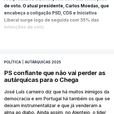
de voto. O atual presidente, Carlos Moedas, que
encabeça a coligação PSD, CDS e Iniciativa
Liberal surge logo de seguida com 35% das
intenções de voto.
VER MAIS
A diferença é mínima e traduz-se num empate
técnico por se encontrar dentro da margem de
erro. A hipótese de uma maioria absoluta parece
POLÍTICA
|
AUTÁRQUICAS 2025
estar, assim, afastada na Câmara da capital.
PS confiante que não vai perder as
O Chega surge como terceira força política
autárquicas para o Chega
(12%) e a CDU como quarta (8%).
A quinta força
política nesta sondagem é a “Democrática Aliança
José Luís carneiro diz que há muitos inimigos da
- Coligação PPM/PTP”. “Este é um resultado que
democracia e em Portugal há também os que se
deixam instrumentalizar e que já venderam a
causa surpresa e merece ser destacado”, lê-se no
alma ao diabo. Ainda assim, no Alentejo, o líder
relatório, que ressalva que pode ser consequência