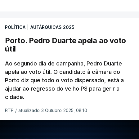
Lisboa” e “Por ti, Lisboa” obtivessem entre seis a
oito mandatos. O Chega elegeria dois vereadores e
a CDU ficaria muito provavelmente com um, com a
POLÍTICA
|
AUTÁRQUICAS 2025
possibilidade de chegar a dois.
Porto. Pedro Duarte apela ao voto
útil
Quando questionados sobre quem acham que
vai ganhar a corrida à Câmara de Lisboa, os
Ao segundo dia de campanha, Pedro Duarte
entrevistados não são tão indecisos e a maioria
apela ao voto útil. O candidato à câmara do
(51%) concorda que será Carlos Moedas.
Porto diz que todo o voto dispersado, está a
Apenas 19% votou em Alexandra Leitão.
ajudar ao regresso do velho PS para gerir a
cidade.
Inquiridos dão nota “suficiente” a
RTP
/
atualizado 3 Outubro 2025, 08:10
Moedas