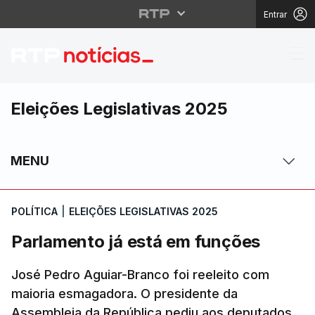
Entrar
Parlamento já está em
Eleições Legislativas 2025
MENU
POLÍTICA
|
ELEIÇÕES LEGISLATIVAS 2025
Parlamento já está em funções
José Pedro Aguiar-Branco foi reeleito com
maioria esmagadora. O presidente da
Assembleia da República pediu aos deputados