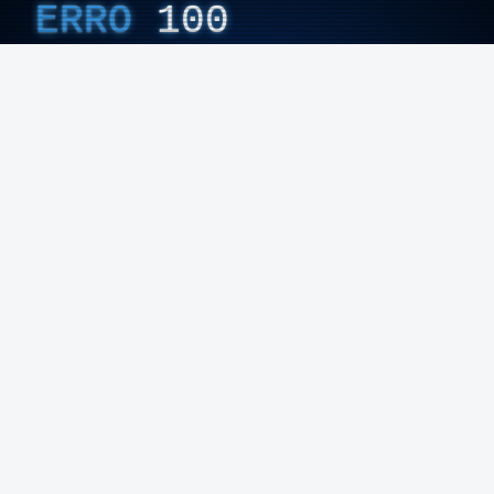
ERRO
100
A maioria dos inquiridos nesta sondagem (42%)
avaliou este último mandato de Carlos Moedas
ERROR ON HTML5 MEDIA ELEMENT
na Câmara de Lisboa como “suficiente”.
ESTE CONTEÚDO ESTÁ NESTE MOMENTO
INDISPONÍVEL
Vinte e dois por cento avaliaram como “mau”,
19% como “bom” e apenas dois por cento
como “muito bom”.
Foto: Nuno Patrício - RTP
Já Manuel Pizarro diz que o tema da segurança
Os resultados permitem concluir que eleitores com
deve ser tratado sem demagogias e aconselha
intenção de voto na coligação liderada pelo PS e
Pedro Duarte a acalmar-se.
eleitores que tencionam votar CDU manifestam
avaliação média claramente negativa
relativamente ao mandato de Moedas.
“Eleitores que tencionam votar na coligação