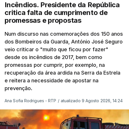
à frente do governo, teve na agenda o conflito
Incêndios. Presidente da República
armado com os Estados Unidos e Israel, além das
critica falta de cumprimento de
questões económicas de um país em guerra que
promessas e propostas
se confronta agora com uma inflação de 88%.
Num discurso nas comemorações dos 150 anos
De acordo com a informação oficial, que não indica
dos Bombeiros da Guarda, António José Seguro
onde ou quando decorreu a reunião, Khamenei e
veio criticar o "muito que ficou por fazer"
Pezeshkian discutiram ainda formas de garantir
desde os incêndios de 2017, bem como
recursos e gerir as despesas "em riais, divisas e
promessas por cumprir, por exemplo, na
energia", bem como sobre a cooperação
recuperação da área ardida na Serra da Estrela
económica com parceiros estrangeiros.
e reitera a necessidade de apostar na
prevenção.
Para os Estados Unidos seguiu ainda um recado:
Ana Sofia Rodrigues - RTP
/
atualizado 9 Agosto 2026, 14:24
"corrijam o comportamento". Teerão deixou ainda
novas exigências para reabrir o Estreito de Ormuz,
incluindo o fim do bloqueio naval, suspensão das
sanções e fim das operações militares contra o