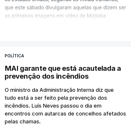
que este sábado divulgaram aquelas que dizem ser
as primeiras imagens em vídeo de Mojtaba
Khamenei desde o início da guerra.
VER MAIS
O vídeo de 12 segundos, sem aúdio, data ou local
de gravação, foi colocado pela agência de notícias
Mehr na rede social Telegram, como aquilo que
POLÍTICA
pode ser considerada uma resposta à imprensa
MAI garante que está acautelada a
israelita, que nos últimos tempos vem dando conta
prevenção dos incêndios
de que o líder supremo iraniano estará em estado
crítico na sequência do bombardeamento que no
O ministro da Administração Interna diz que
último dia de fevereiro passado matou o pai, o
tudo está a ser feito pela prevenção dos
ayatollah Ali Khamenei, e outros membros da
incêndios. Luís Neves passou o dia em
família.
encontros com autarcas de concelhos afetados
pelas chamas.
As imagens mostram Mojtaba Khamenei no que