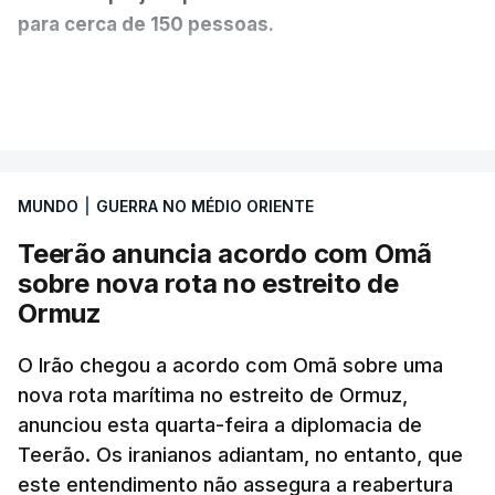
para cerca de 150 pessoas.
Segundo o diário britânico
The Guardian
, este
VER MAIS
posto avançado deverá abrigar tropas
marroquinas. O contrato foi concedido à Arkel
International, uma empresa com sede no Louisiana
MUNDO
|
GUERRA NO MÉDIO ORIENTE
que já colaborou com a Administração norte-
americana em projetos no Médio Oriente,
Teerão anuncia acordo com Omã
nomeadamente no Iraque.
sobre nova rota no estreito de
Ormuz
Com uma área muito reduzida,
esta pequena base
militar deverá ficar nos 60 por cento de
O Irão chegou a acordo com Omã sobre uma
nova rota marítima no estreito de Ormuz,
território de Gaza que Israel controla e a cerca
anunciou esta quarta-feira a diplomacia de
de 1,5 quilómetros da fronteira com Israel.
Teerão. Os iranianos adiantam, no entanto, que
Permite, desta forma, uma extração rápida em
este entendimento não assegura a reabertura
caso de ataque.