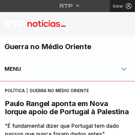
Entrar
Paulo Rangel aponta e
Guerra no Médio Oriente
MENU
POLÍTICA
|
GUERRA NO MÉDIO ORIENTE
Paulo Rangel aponta em Nova
Iorque apoio de Portugal à Palestina
"É fundamental dizer que Portugal tem dado
passos que nunca foram dados antes",