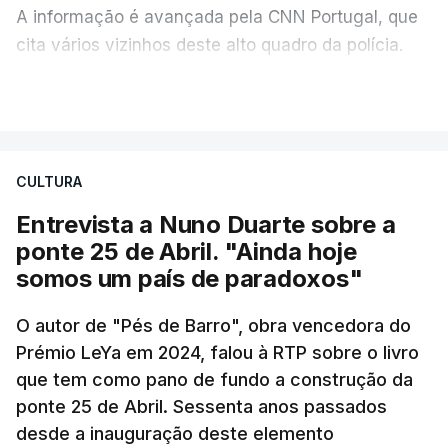
A informação é avançada pela CNN Portugal, que
cita vários vizinhos deste alto quadro da polícia.
VER MAIS
Foi o diretor financeiro, Álvaro Pires, que assumiu a
responsabilidade de sugerir as instalações da
Construbarcelos para acolher um atrelado
CULTURA
apreendido numa operação de droga.
Entrevista a Nuno Duarte sobre a
ponte 25 de Abril. "Ainda hoje
somos um país de paradoxos"
O autor de "Pés de Barro", obra vencedora do
Prémio LeYa em 2024, falou à RTP sobre o livro
que tem como pano de fundo a construção da
ponte 25 de Abril. Sessenta anos passados
desde a inauguração deste elemento