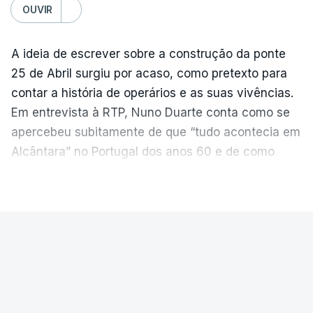
OUVIR
A ideia de escrever sobre a construção da ponte
25 de Abril surgiu por acaso, como pretexto para
contar a história de operários e as suas vivências.
Em entrevista à RTP, Nuno Duarte conta como se
apercebeu subitamente de que “tudo acontecia em
Alcântara” no Portugal dos anos 60 e de como
poderia incluir esta obra marcante na ficção. Hoje,
VER MAIS
quando passa pelo aço de cor avermelhada que
faz a ligação entre as duas margens do Tejo, sorri
e reconhece como a ponte mudou a sua vida de
PAÍS
forma inesperada, através da literatura.
Ponte 25 de Abril celebra seis
Em
“Pés de Barro”,
lê-se a história ficcionada de
décadas
como se produziu esta grande infraestrutura, à