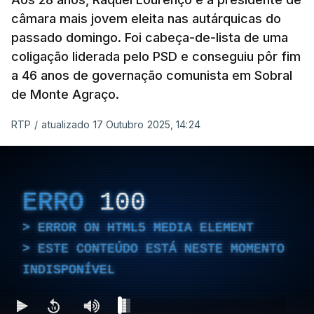
porque a diferença de votos é "muito curta" e,
câmara mais jovem eleita nas autárquicas do
passado domingo. Foi cabeça-de-lista de uma
portanto, tem a "particularidade de decidir, (de)
coligação liderada pelo PSD e conseguiu pôr fim
poucos votos decidirem" a eleição de um vereador.
a 46 anos de governação comunista em Sobral
de Monte Agraço.
RTP
/
atualizado 17 Outubro 2025, 14:24
ERRO
100
ERROR ON HTML5 MEDIA ELEMENT
ESTE CONTEÚDO ESTÁ NESTE
ERRO
100
MOMENTO INDISPONÍVEL
ERROR ON HTML5 MEDIA ELEMENT
ESTE CONTEÚDO ESTÁ NESTE MOMENTO
No último fim de semana, o secretário-geral do
INDISPONÍVEL
PCP
não deu como fechado
o apuramento de
votos.