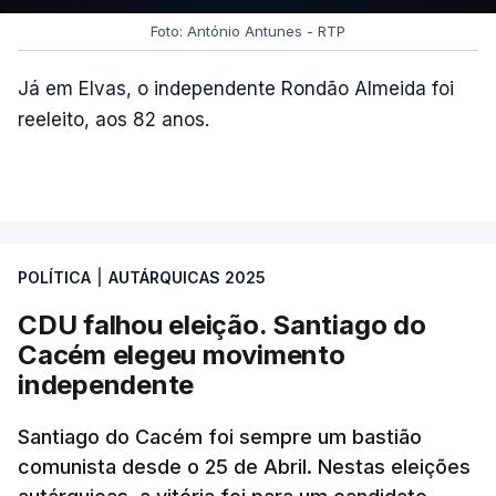
Foto: António Antunes - RTP
c/ Lusa
Já em Elvas, o independente Rondão Almeida foi
reeleito, aos 82 anos.
ARTIGOS RELACIONADOS
Autárquicas. Chega vence
CDU por três votos e
confirma dois vereadores
POLÍTICA
|
AUTÁRQUICAS 2025
em Lisboa
atualizado 18 Outubro 2025, 21:48
CDU falhou eleição. Santiago do
Cacém elegeu movimento
independente
Santiago do Cacém foi sempre um bastião
comunista desde o 25 de Abril. Nestas eleições