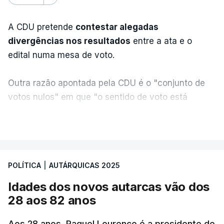
A CDU pretende
contestar alegadas
divergências nos resultados
entre a ata e o
edital numa mesa de voto.
Outra razão apontada pela CDU é o "conjunto de
votos nulos" em que "o sentido de voto está
expresso na CDU", segundo apreciação da
VER MAIS
coligação, que protesta ainda face a "uma
divergência de critérios, porque alguns votos nulos
de outras forças políticas foram considerados
POLÍTICA
|
AUTÁRQUICAS 2025
válidos pelo apuramento geral".
Idades dos novos autarcas vão dos
As explicações pela voz de Sofia Lisboa, da CDU,
28 aos 82 anos
que sublinha que este "é um processo normal". No
entanto, admite que "desta vez é diferente",
Aos 28 anos, Raquel Lourenço é a presidente de