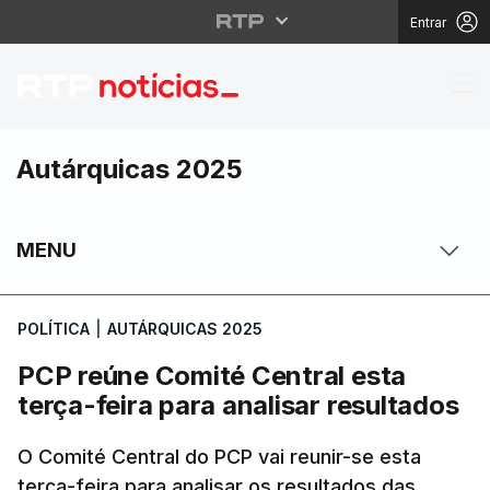
Entrar
PCP reúne Comité Centr
Autárquicas 2025
MENU
POLÍTICA
|
AUTÁRQUICAS 2025
PCP reúne Comité Central esta
terça-feira para analisar resultados
O Comité Central do PCP vai reunir-se esta
terça-feira para analisar os resultados das