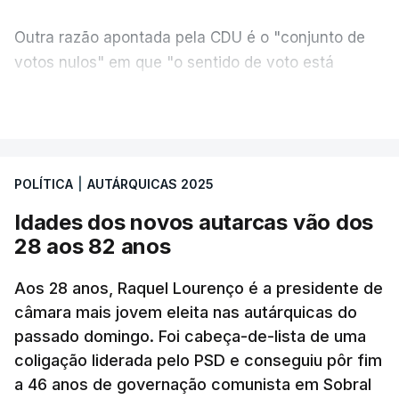
Outra razão apontada pela CDU é o "conjunto de
votos nulos" em que "o sentido de voto está
expresso na CDU", segundo apreciação da
VER MAIS
coligação, que protesta ainda face a "uma
divergência de critérios, porque alguns votos nulos
de outras forças políticas foram considerados
POLÍTICA
|
AUTÁRQUICAS 2025
válidos pelo apuramento geral".
Idades dos novos autarcas vão dos
As explicações pela voz de Sofia Lisboa, da CDU,
28 aos 82 anos
que sublinha que este "é um processo normal". No
entanto, admite que "desta vez é diferente",
Aos 28 anos, Raquel Lourenço é a presidente de
porque a diferença de votos é "muito curta" e,
câmara mais jovem eleita nas autárquicas do
passado domingo. Foi cabeça-de-lista de uma
portanto, tem a "particularidade de decidir, (de)
coligação liderada pelo PSD e conseguiu pôr fim
poucos votos decidirem" a eleição de um vereador.
a 46 anos de governação comunista em Sobral