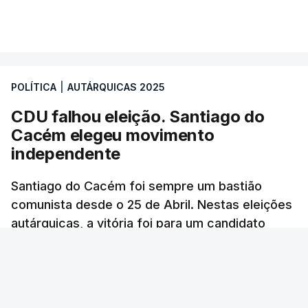
Autárquicas. Chega vence
CDU por três votos e
confirma dois vereadores
POLÍTICA
|
AUTÁRQUICAS 2025
em Lisboa
atualizado 18 Outubro 2025, 21:48
CDU falhou eleição. Santiago do
Cacém elegeu movimento
independente
Santiago do Cacém foi sempre um bastião
comunista desde o 25 de Abril. Nestas eleições
autárquicas, a vitória foi para um candidato
independente que teve um apoio inédito.
RTP
/
atualizado 15 Outubro 2025, 10:01