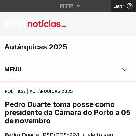
Entrar
Pedro Duarte toma po
Autárquicas 2025
MENU
POLÍTICA
|
AUTÁRQUICAS 2025
Pedro Duarte toma posse como
presidente da Câmara do Porto a 05
de novembro
Pedro Duarte (PSD/CDS-PP/IL), eleito sem