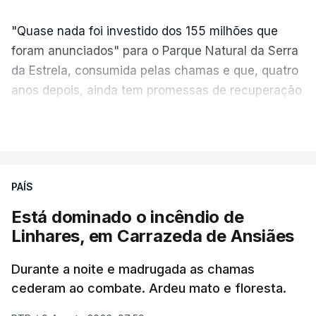
"Quase nada foi investido dos 155 milhões que
foram anunciados" para o Parque Natural da Serra
da Estrela, consumida pelas chamas e que, quatro
anos depois, ainda tem promessas de recuperação
por cumprir.
VER MAIS
ERRO
100
PAÍS
ERROR ON HTML5 MEDIA ELEMENT
Está dominado o incêndio de
Linhares, em Carrazeda de Ansiães
ESTE CONTEÚDO ESTÁ NESTE
MOMENTO INDISPONÍVEL
Durante a noite e madrugada as chamas
cederam ao combate. Ardeu mato e floresta.