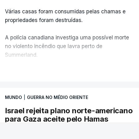
Várias casas foram consumidas pelas chamas e
propriedades foram destruídas.
A polícia canadiana investiga uma possível morte
no violento incêndio que lavra perto de
Summerland.
VER MAIS
É um cenário de terror, descreve o primeiro-
ministro da Columbia Britânica, David Iby.
MUNDO
|
GUERRA NO MÉDIO ORIENTE
Israel rejeita plano norte-americano
ERRO
100
para Gaza aceite pelo Hamas
ERROR ON HTML5 MEDIA ELEMENT
O primeiro-ministro israelita, Benjamin
ESTE CONTEÚDO ESTÁ NESTE