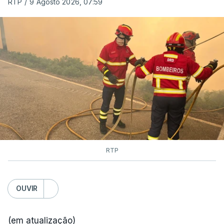
RTP
/
9 Agosto 2026, 07:59
RTP
OUVIR
(em atualização)