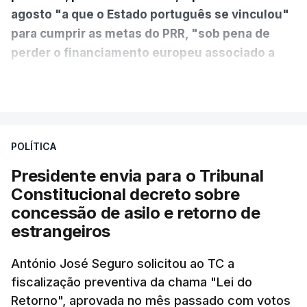
agosto "a que o Estado português se vinculou"
para cumprir as metas do PRR, "sob pena de
perder o financiamento europeu associado a
essa reforma específica".
VER MAIS
António José Seguro entende que a reforma reúne
treze apoios sociais "num só" e pretende "tornar o
POLÍTICA
sistema mais simples, mais justo e transparente".
Presidente envia para o Tribunal
"Sempre que seja possível reduzir burocracias,
Constitucional decreto sobre
eliminar sobreposições e garantir que os apoios
concessão de asilo e retorno de
chegam a quem mais necessita, estaremos a dar
estrangeiros
um passo na direção certa", argumenta o
António José Seguro solicitou ao TC a
Presidente da República.
fiscalização preventiva da chama "Lei do
Retorno", aprovada no mês passado com votos