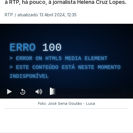
à RTP, há pouco, à jornalista Helena Cruz Lopes.
RTP
/
atualizado 13 Abril 2024, 12:35
ERRO
100
ERROR ON HTML5 MEDIA ELEMENT
ESTE CONTEÚDO ESTÁ NESTE MOMENTO
INDISPONÍVEL
Foto: José Sena Goulão - Lusa